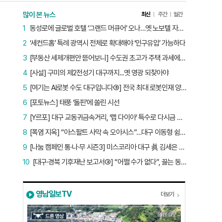
많이 본 뉴스
최신
주간
월간
1
동성로에 글로벌 호텔 ‘그랜드 머큐어’ 오나…옛 노보텔 자리 사무실 개설
2
‘세컨드홈’ 특례 광역시 전체로 확대해야 ‘인구유입’ 가능하다
3
[부동산 세제개편안 뜯어보니] 수도권 초고가 주택 과세에만 초점…침체된 지방 부동산 대책은 없다
4
[사설] 구미의 제2전성기 대구까지...옛 영광 되찾아야
5
[여기는 AI로봇 수도 대구입니다⑤] 전국 최대 로봇인재 양성소…“대구산업 맞춤형 교육과정 만들자”
6
[포토뉴스] 태풍 ‘돌핀’에 쏠린 시선
7
[Y르포] 대구 교동귀금속거리, ‘랩 다이아’ 특수로 다시금 활기…“반짝 인기 의존 않는 지속 가능 성장 동력 마련해야”
8
[폭염 지옥] “아스팔트 사막 속 오아시스”…대구 이동형 쉼터 버스 ‘북적’, 지하철역도 ‘바글’
9
[나눔 캠페인 통·나·무 시즌3] 미스코리아 대구 眞 김세은 “내가 받은 응원, 다음 사람에게”
10
[대구·경북 기후재난 보고서③] “어쩔 수가 없다”, 끓는 동해…‘절멸 위기’ 경북 수산업
영남일보TV
더보기