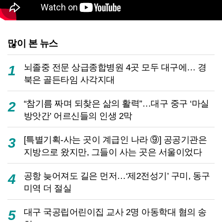
많이 본 뉴스
뇌졸중 전문 상급종합병원 4곳 모두 대구에… 경
1
북은 골든타임 사각지대
“참기름 짜며 되찾은 삶의 활력”…대구 중구 ‘마실
2
방앗간’ 어르신들의 인생 2막
[특별기획-사는 곳이 계급인 나라 ⑨] 공공기관은
3
지방으로 왔지만, 그들이 사는 곳은 서울이었다
공항 늦어져도 길은 먼저…‘제2전성기’ 구미, 동구
4
미역 더 절실
대구 국공립어린이집 교사 2명 아동학대 혐의 송
5