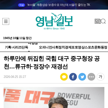
‘in서울’ 계층상승 보증수표 아닌데 서울行 줄잇는 TK
직설
1945년 10월 11일 창간
다양성
기획·시리즈
단독
오피니언
사회
정치
경제
포토
영상
스포츠
문화
동정
+
하루만에 뒤집힌 국힘 대구 중구청장 공
천…류규하·정장수 재경선
2026-04-25 15:27