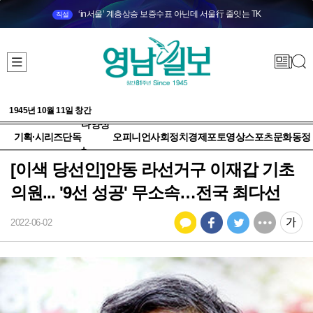
‘in서울’ 계층상승 보증수표 아닌데 서울行 줄잇는 TK
직설
1945년 10월 11일 창간
다양성
기획·시리즈
단독
오피니언
사회
정치
경제
포토
영상
스포츠
문화
동정
+
[이색 당선인]안동 라선거구 이재갑 기초
의원... '9선 성공' 무소속…전국 최다선
2022-06-02