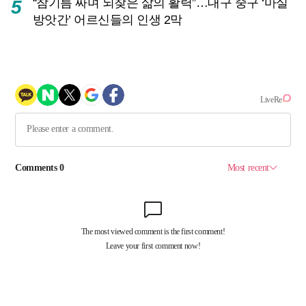
“참기름 짜며 되찾은 삶의 활력”…대구 중구 ‘마실
5
방앗간’ 어르신들의 인생 2막