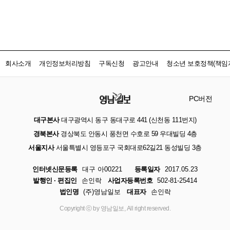
회사소개
개인정보처리방침
구독신청
광고안내
청소년 보호정책(책임자
PC버전
대구본사
대구광역시 동구 동대구로 441 (신천동 111번지)
경북본사
경상북도 안동시 풍천면 수호로 59 우대빌딩 4층
서울지사
서울특별시 영등포구 국회대로62길21 동성빌딩 3층
인터넷신문등록
대구 아00221
등록일자
2017.05.23
발행인 · 편집인
손인락
사업자등록번호
502-81-25414
법인명
(주)영남일보
대표자
손인락
Copyright ⓒ by 영남일보, All right reserved.