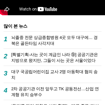
많이 본 뉴스
뇌졸중 전문 상급종합병원 4곳 모두 대구에… 경
1
북은 골든타임 사각지대
[특별기획-사는 곳이 계급인 나라 ⑨] 공공기관은
2
지방으로 왔지만, 그들이 사는 곳은 서울이었다
대구 국공립어린이집 교사 2명 아동학대 혐의 송
3
치
2차 공공기관 이전 앞두고 TK 공동전선…산업 연
4
계형 유치 승부수