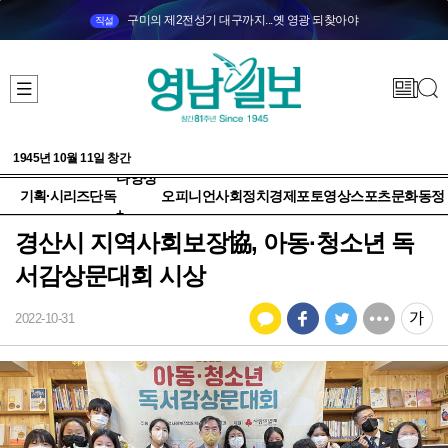
구미의 제2전성기 대구까지...옛 영광 되찾아야
직설
1945년 10월 11일 창간
다양성
기획·시리즈
단독
오피니언
사회
정치
경제
포토
영상
스포츠
문화
동정
+
경산시 지역사회보장協, 아동·청소년 독
서감상문대회 시상
2022-10-31