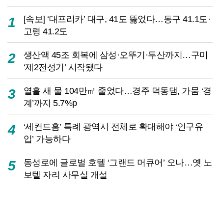
[속보] ‘대프리카’ 대구, 41도 뚫었다…동구 41.1도·
1
고령 41.2도
생산액 45조 회복에 삼성·오뚜기·두산까지…구미
2
‘제2전성기’ 시작됐다
열흘 새 물 104만㎥ 줄었다…경주 덕동댐, 가뭄 ‘경
3
계’까지 5.7%p
‘세컨드홈’ 특례 광역시 전체로 확대해야 ‘인구유
4
입’ 가능하다
동성로에 글로벌 호텔 ‘그랜드 머큐어’ 오나…옛 노
5
보텔 자리 사무실 개설