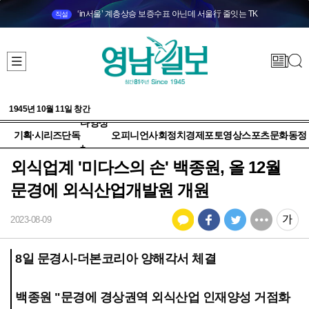
‘in서울’ 계층상승 보증수표 아닌데 서울行 줄잇는 TK
직설
1945년 10월 11일 창간
다양성
기획·시리즈
단독
오피니언
사회
정치
경제
포토
영상
스포츠
문화
동정
+
외식업계 '미다스의 손' 백종원, 올 12월
문경에 외식산업개발원 개원
2023-08-09
8일 문경시-더본코리아 양해각서 체결
백종원 "문경에 경상권역 외식산업 인재양성 거점화