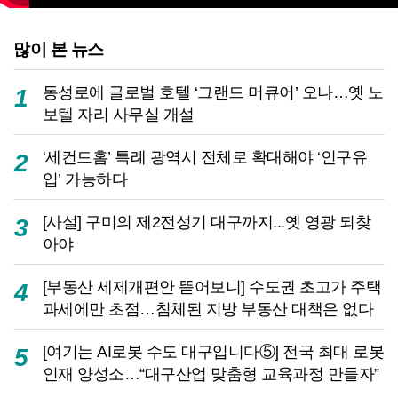
많이 본 뉴스
동성로에 글로벌 호텔 ‘그랜드 머큐어’ 오나…옛 노
1
보텔 자리 사무실 개설
‘세컨드홈’ 특례 광역시 전체로 확대해야 ‘인구유
2
입’ 가능하다
[사설] 구미의 제2전성기 대구까지...옛 영광 되찾
3
아야
[부동산 세제개편안 뜯어보니] 수도권 초고가 주택
4
과세에만 초점…침체된 지방 부동산 대책은 없다
[여기는 AI로봇 수도 대구입니다⑤] 전국 최대 로봇
5
인재 양성소…“대구산업 맞춤형 교육과정 만들자”