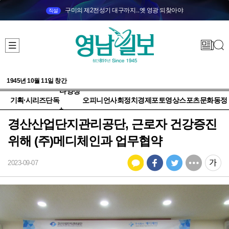
구미의 제2전성기 대구까지...옛 영광 되찾아야
직설
1945년 10월 11일 창간
다양성
기획·시리즈
단독
오피니언
사회
정치
경제
포토
영상
스포츠
문화
동정
+
경산산업단지관리공단, 근로자 건강증진
위해 (주)메디체인과 업무협약
2023-09-07