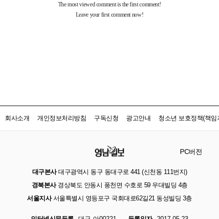
회사소개
개인정보처리방침
구독신청
광고안내
청소년 보호정책(책임자
PC버전
대구본사
대구광역시 동구 동대구로 441 (신천동 111번지)
경북본사
경상북도 안동시 풍천면 수호로 59 우대빌딩 4층
서울지사
서울특별시 영등포구 국회대로62길21 동성빌딩 3층
인터넷신문등록
대구 아00221
등록일자
2017.05.23