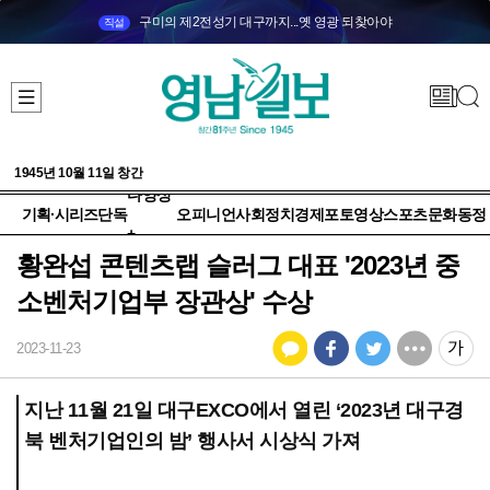
구미의 제2전성기 대구까지...옛 영광 되찾아야
직설
1945년 10월 11일 창간
다양성
기획·시리즈
단독
오피니언
사회
정치
경제
포토
영상
스포츠
문화
동정
+
황완섭 콘텐츠랩 슬러그 대표 '2023년 중
소벤처기업부 장관상' 수상
2023-11-23
지난 11월 21일 대구EXCO에서 열린 ‘2023년 대구경
북 벤처기업인의 밤’ 행사서 시상식 가져