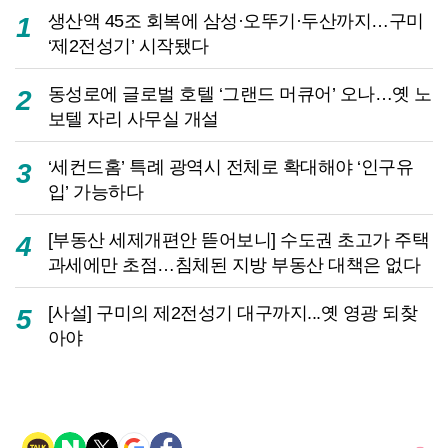
생산액 45조 회복에 삼성·오뚜기·두산까지…구미
1
‘제2전성기’ 시작됐다
동성로에 글로벌 호텔 ‘그랜드 머큐어’ 오나…옛 노
2
보텔 자리 사무실 개설
‘세컨드홈’ 특례 광역시 전체로 확대해야 ‘인구유
3
입’ 가능하다
[부동산 세제개편안 뜯어보니] 수도권 초고가 주택
4
과세에만 초점…침체된 지방 부동산 대책은 없다
[사설] 구미의 제2전성기 대구까지...옛 영광 되찾
5
아야