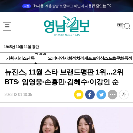
‘in서울’ 계층상승 보증수표 아닌데 서울行 줄잇는 TK
직설
1945년 10월 11일 창간
다양성
기획·시리즈
단독
오피니언
사회
정치
경제
포토
영상
스포츠
문화
동정
+
뉴진스, 11월 스타 브랜드평판 1위…2위
BTS· 임영웅·손흥민·김혜수·이강인 순
2023-12-01 10:35