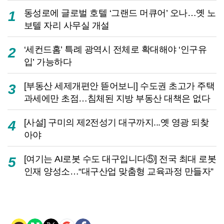
동성로에 글로벌 호텔 ‘그랜드 머큐어’ 오나…옛 노
1
보텔 자리 사무실 개설
‘세컨드홈’ 특례 광역시 전체로 확대해야 ‘인구유
2
입’ 가능하다
[부동산 세제개편안 뜯어보니] 수도권 초고가 주택
3
과세에만 초점…침체된 지방 부동산 대책은 없다
[사설] 구미의 제2전성기 대구까지...옛 영광 되찾
4
아야
[여기는 AI로봇 수도 대구입니다⑤] 전국 최대 로봇
5
인재 양성소…“대구산업 맞춤형 교육과정 만들자”