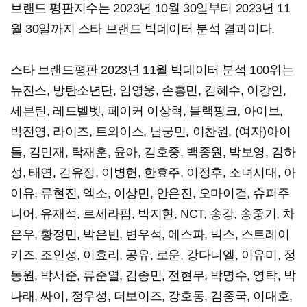
브랜드 평판지수는 2023년 10월 30일부터 2023년 11
월 30일까지 스타 브랜드 빅데이터 분석 결과이다.
스타 브랜드평판 2023년 11월 빅데이터 분석 100위는
뉴진스, 방탄소년단, 임영웅, 손흥민, 김혜수, 이강인,
세븐틴, 레드벨벳, 페이커 이상혁, 블랙핑크, 아이브,
박진영, 라이즈, 트와이스, 남궁민, 이찬원, (여자)아이
들, 김민재, 탁재훈, 윤아, 김호중, 백종원, 박보영, 김하
성, 태연, 김유정, 이병헌, 한효주, 이정후, 소녀시대, 아
이유, 류현진, 엑소, 이상민, 안은진, 오마이걸, 슈퍼주
니어, 유재석, 르세라핌, 박지현, NCT, 송강, 송중기, 차
은우, 황정민, 박은빈, 변우석, 에스파, 빅스, 스트레이
키즈, 조인성, 이효리, 공유, 로운, 강다니엘, 이유미, 정
동원, 박서준, 류준열, 김종민, 전현무, 박명수, 영탁, 박
나래, 싸이, 정우성, 더보이즈, 강호동, 김종국, 이대호,