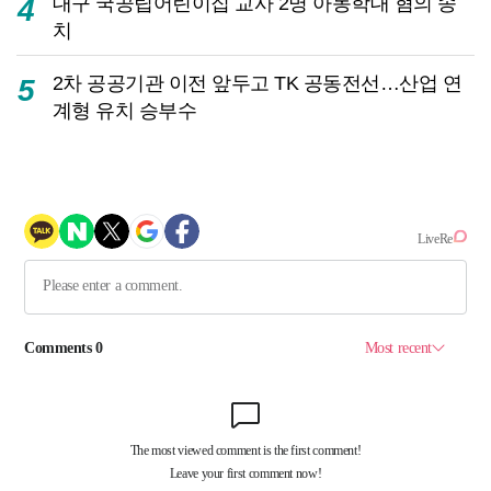
대구 국공립어린이집 교사 2명 아동학대 혐의 송
4
치
2차 공공기관 이전 앞두고 TK 공동전선…산업 연
5
계형 유치 승부수