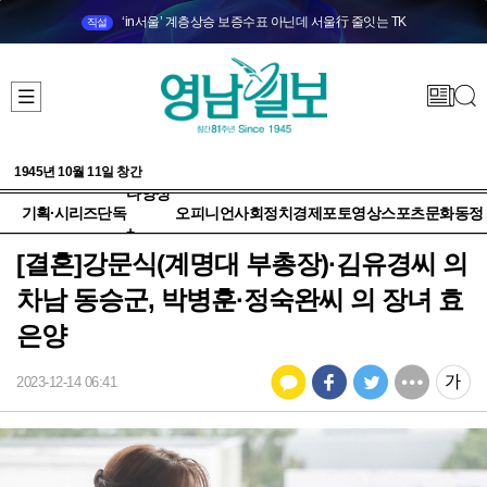
‘in서울’ 계층상승 보증수표 아닌데 서울行 줄잇는 TK
직설
1945년 10월 11일 창간
다양성
기획·시리즈
단독
오피니언
사회
정치
경제
포토
영상
스포츠
문화
동정
+
[결혼]강문식(계명대 부총장)·김유경씨 의
차남 동승군, 박병훈·정숙완씨 의 장녀 효
은양
2023-12-14 06:41