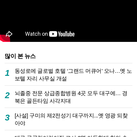
많이 본 뉴스
동성로에 글로벌 호텔 ‘그랜드 머큐어’ 오나…옛 노
1
보텔 자리 사무실 개설
뇌졸중 전문 상급종합병원 4곳 모두 대구에… 경
2
북은 골든타임 사각지대
[사설] 구미의 제2전성기 대구까지...옛 영광 되찾
3
아야