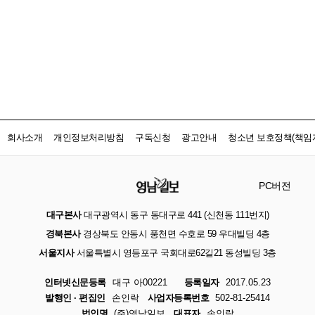
회사소개
개인정보처리방침
구독신청
광고안내
청소년 보호정책(책임자
PC버전
대구본사
대구광역시 동구 동대구로 441 (신천동 111번지)
경북본사
경상북도 안동시 풍천면 수호로 59 우대빌딩 4층
서울지사
서울특별시 영등포구 국회대로62길21 동성빌딩 3층
인터넷신문등록
대구 아00221
등록일자
2017.05.23
발행인 · 편집인
손인락
사업자등록번호
502-81-25414
법인명
(주)영남일보
대표자
손인락