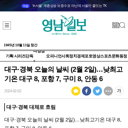
‘in서울’ 계층상승 보증수표 아닌데 서울行 줄잇는 TK
직설
1945년 10월 11일 창간
다양성
기획·시리즈
단독
오피니언
사회
정치
경제
포토
영상
스포츠
문화
동정
+
대구·경북 오늘의 날씨 (2월 2일)…낮최고
기온 대구 8, 포항 7, 구미 8, 안동 6
2024-02-02
대구·경북 대체로 흐림
대구·경북 오늘의 날씨 (2월 2일)…낮최고기온 대구 8,