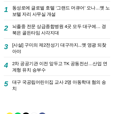
동성로에 글로벌 호텔 ‘그랜드 머큐어’ 오나…옛 노
1
보텔 자리 사무실 개설
뇌졸중 전문 상급종합병원 4곳 모두 대구에… 경
2
북은 골든타임 사각지대
[사설] 구미의 제2전성기 대구까지...옛 영광 되찾
3
아야
2차 공공기관 이전 앞두고 TK 공동전선…산업 연
4
계형 유치 승부수
대구 국공립어린이집 교사 2명 아동학대 혐의 송
5
치