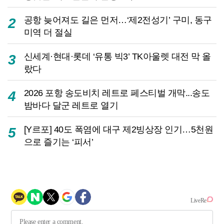
공항 늦어져도 길은 먼저…‘제2전성기’ 구미, 동구
2
미역 더 절실
신세계·현대·롯데 ‘유통 빅3’ TK아울렛 대전 막 올
3
랐다
2026 포항 송도비치 레트로 페스티벌 개막...송도
4
밤바다 달군 레트로 열기
[Y르포] 40도 폭염에 대구 제2빙상장 인기…5천원
5
으로 즐기는 ‘피서’