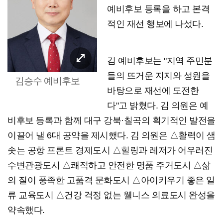
예비후보 등록을 하고 본격
적인 재선 행보에 나섰다.
김 예비후보는 "지역 주민분
들의 뜨거운 지지와 성원을
김승수 예비후보
바탕으로 재선에 도전한
다"고 밝혔다. 김 의원은 예
비후보 등록과 함께 대구 강북·칠곡의 획기적인 발전을
이끌어 낼 6대 공약을 제시했다. 김 의원은 △활력이 샘
솟는 공항 프론트 경제도시 △힐링과 레저가 어우러진
수변관광도시 △쾌적하고 안전한 명품 주거도시 △삶
의 질이 풍족한 고품격 문화도시 △아이키우기 좋은 일
류 교육도시 △건강 걱정 없는 웰니스 의료도시 완성을
약속했다.