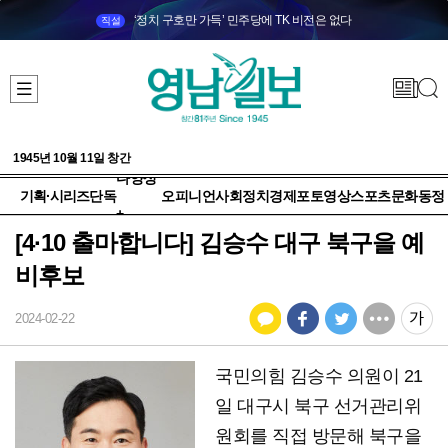
‘정치 구호만 가득’ 민주당에 TK 비전은 없다
직설
1945년 10월 11일 창간
다양성
기획·시리즈
단독
오피니언
사회
정치
경제
포토
영상
스포츠
문화
동정
+
[4·10 출마합니다] 김승수 대구 북구을 예
비후보
2024-02-22
국민의힘 김승수 의원이 21
일 대구시 북구 선거관리위
원회를 직접 방문해 북구을