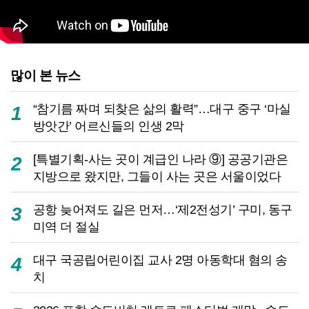
많이 본 뉴스
“참기름 짜며 되찾은 삶의 활력”…대구 중구 ‘마실
1
방앗간’ 어르신들의 인생 2막
[특별기획-사는 곳이 계급인 나라 ⑨] 공공기관은
2
지방으로 왔지만, 그들이 사는 곳은 서울이었다
공항 늦어져도 길은 먼저…‘제2전성기’ 구미, 동구
3
미역 더 절실
대구 국공립어린이집 교사 2명 아동학대 혐의 송
4
치