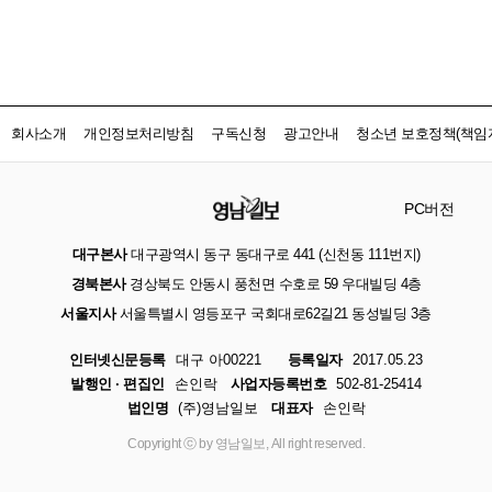
회사소개
개인정보처리방침
구독신청
광고안내
청소년 보호정책(책임자
PC버전
대구본사
대구광역시 동구 동대구로 441 (신천동 111번지)
경북본사
경상북도 안동시 풍천면 수호로 59 우대빌딩 4층
서울지사
서울특별시 영등포구 국회대로62길21 동성빌딩 3층
인터넷신문등록
대구 아00221
등록일자
2017.05.23
발행인 · 편집인
손인락
사업자등록번호
502-81-25414
법인명
(주)영남일보
대표자
손인락
Copyright ⓒ by 영남일보, All right reserved.