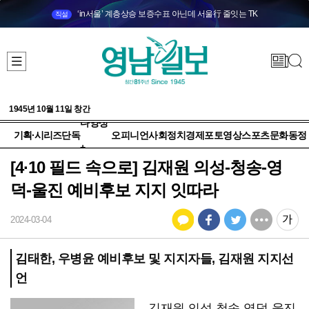
‘in서울’ 계층상승 보증수표 아닌데 서울行 줄잇는 TK
직설
1945년 10월 11일 창간
다양성
기획·시리즈
단독
오피니언
사회
정치
경제
포토
영상
스포츠
문화
동정
+
[4·10 필드 속으로] 김재원 의성-청송-영
덕-울진 예비후보 지지 잇따라
2024-03-04
김태한, 우병윤 예비후보 및 지지자들, 김재원 지지선
언
김재원 의성-청송-영덕-울진