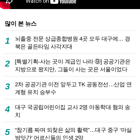
많이 본 뉴스
뇌졸중 전문 상급종합병원 4곳 모두 대구에… 경
1
북은 골든타임 사각지대
[특별기획-사는 곳이 계급인 나라 ⑨] 공공기관은
2
지방으로 왔지만, 그들이 사는 곳은 서울이었다
2차 공공기관 이전 앞두고 TK 공동전선…산업 연
3
계형 유치 승부수
대구 국공립어린이집 교사 2명 아동학대 혐의 송
4
치
“참기름 짜며 되찾은 삶의 활력”…대구 중구 ‘마실
5
방앗간’ 어르신들의 인생 2막