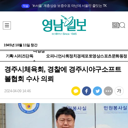
‘in서울’ 계층상승 보증수표 아닌데 서울行 줄잇는 TK
직설
1945년 10월 11일 창간
다양성
기획·시리즈
단독
오피니언
사회
정치
경제
포토
영상
스포츠
문화
동정
+
경주시체육회, 경찰에 경주시야구소프트
볼협회 수사 의뢰
2024-04-09 14:46