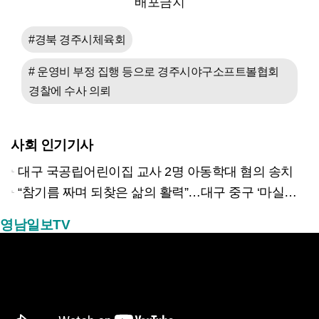
배포금지
#경북 경주시체육회
# 운영비 부정 집행 등으로 경주시야구소프트볼협회
경찰에 수사 의뢰
사회 인기기사
대구 국공립어린이집 교사 2명 아동학대 혐의 송치
“참기름 짜며 되찾은 삶의 활력”…대구 중구 ‘마실방앗간’ 어르신들의 인생 2막
영남일보TV