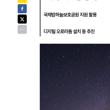
페이스북
국제밤하늘보호공원 지원 활용
트위터
전체
디지털 오로라돔 설치 등 추진