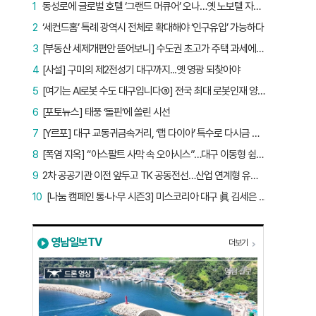
1
동성로에 글로벌 호텔 ‘그랜드 머큐어’ 오나…옛 노보텔 자리 사무실 개설
2
‘세컨드홈’ 특례 광역시 전체로 확대해야 ‘인구유입’ 가능하다
3
[부동산 세제개편안 뜯어보니] 수도권 초고가 주택 과세에만 초점…침체된 지방 부동산 대책은 없다
4
[사설] 구미의 제2전성기 대구까지...옛 영광 되찾아야
5
[여기는 AI로봇 수도 대구입니다⑤] 전국 최대 로봇인재 양성소…“대구산업 맞춤형 교육과정 만들자”
6
[포토뉴스] 태풍 ‘돌핀’에 쏠린 시선
7
[Y르포] 대구 교동귀금속거리, ‘랩 다이아’ 특수로 다시금 활기…“반짝 인기 의존 않는 지속 가능 성장 동력 마련해야”
8
[폭염 지옥] “아스팔트 사막 속 오아시스”…대구 이동형 쉼터 버스 ‘북적’, 지하철역도 ‘바글’
9
2차 공공기관 이전 앞두고 TK 공동전선…산업 연계형 유치 승부수
10
[나눔 캠페인 통·나·무 시즌3] 미스코리아 대구 眞 김세은 “내가 받은 응원, 다음 사람에게”
영남일보TV
더보기