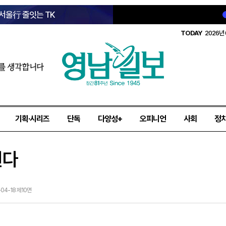
 서울行 줄잇는 TK
TODAY
2026년 
를 생각합니다
기획·시리즈
단독
다양성+
오피니언
사회
정
된다
-04-18 제10면