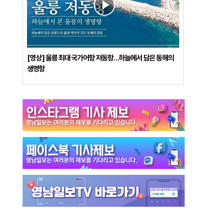
[영상] 울릉 최대 국가어항 저동항…하늘에서 담은 동해의
생명항