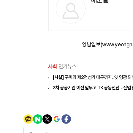
영남일보(www.yeongn
사회
인기뉴스
[사설] 구미의 제2전성기 대구까지...옛 영광 
2차 공공기관 이전 앞두고 TK 공동전선…산업