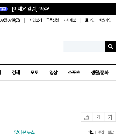
[이재윤 칼럼] ‘떡수’
칼럼
08월 07일(금)
지면보기
구독신청
기사제보
로그인
회원가입
치
경제
포토
영상
스포츠
생활/문화
인쇄
글자작게
글자크게
많이 본 뉴스
최신
주간
월간