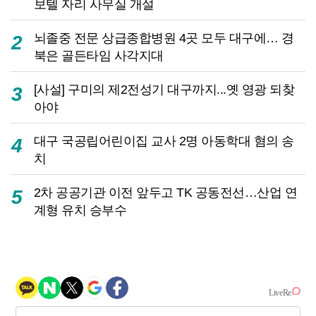
보텔 자리 사무실 개설
뇌졸중 전문 상급종합병원 4곳 모두 대구에… 경
2
북은 골든타임 사각지대
[사설] 구미의 제2전성기 대구까지...옛 영광 되찾
3
아야
대구 국공립어린이집 교사 2명 아동학대 혐의 송
4
치
2차 공공기관 이전 앞두고 TK 공동전선…산업 연
5
계형 유치 승부수