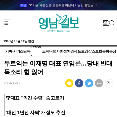
‘in서울’ 계층상승 보증수표 아닌데 서울行 줄잇는 TK
직설
1945년 10월 11일 창간
다양성
기획·시리즈
단독
오피니언
사회
정치
경제
포토
영상
스포츠
문화
동정
+
무르익는 이재명 대표 연임론…당내 반대
목소리 힘 잃어
2024-06-06
李대표 "의견 수렴" 숨고르기
'대선 1년전 사퇴' 개정도 추진