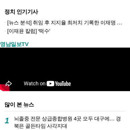
정치 인기기사
[뉴스 분석] 취임 후 지지율 최저치 기록한 이재명 대통령…왜?
[이재윤 칼럼] ‘떡수’
영남일보TV
많이 본 뉴스
뇌졸중 전문 상급종합병원 4곳 모두 대구에… 경
1
북은 골든타임 사각지대