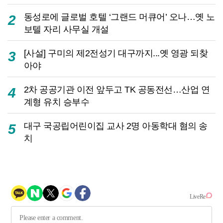
동성로에 글로벌 호텔 ‘그랜드 머큐어’ 오나…옛 노
2
보텔 자리 사무실 개설
[사설] 구미의 제2전성기 대구까지...옛 영광 되찾
3
아야
2차 공공기관 이전 앞두고 TK 공동전선…산업 연
4
계형 유치 승부수
대구 국공립어린이집 교사 2명 아동학대 혐의 송
5
치