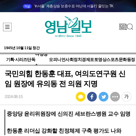
‘in서울’ 계층상승 보증수표 아닌데 서울行 줄잇는 TK
직설
1945년 10월 11일 창간
다양성
기획·시리즈
단독
오피니언
사회
정치
경제
포토
영상
스포츠
문화
동정
+
국민의힘 한동훈 대표, 여의도연구원 신
임 원장에 유의동 전 의원 지명
2024-08-15
중앙당 윤리위원장에 신의진 세브란스병원 교수 임명
한동훈 리더십 강화할 친정체제 구축 평가도 나와