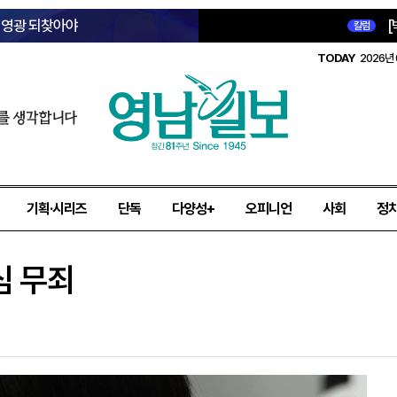
옛 영광 되찾아야
[
칼럼
TODAY
2026년 
를 생각합니다
기획·시리즈
단독
다양성+
오피니언
사회
정
심 무죄