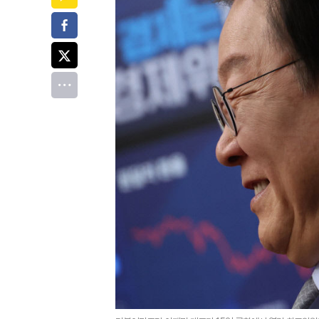
페이스북
트위터
전체