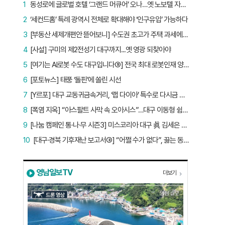
1
동성로에 글로벌 호텔 ‘그랜드 머큐어’ 오나…옛 노보텔 자리 사무실 개설
2
‘세컨드홈’ 특례 광역시 전체로 확대해야 ‘인구유입’ 가능하다
3
[부동산 세제개편안 뜯어보니] 수도권 초고가 주택 과세에만 초점…침체된 지방 부동산 대책은 없다
4
[사설] 구미의 제2전성기 대구까지...옛 영광 되찾아야
5
[여기는 AI로봇 수도 대구입니다⑤] 전국 최대 로봇인재 양성소…“대구산업 맞춤형 교육과정 만들자”
6
[포토뉴스] 태풍 ‘돌핀’에 쏠린 시선
7
[Y르포] 대구 교동귀금속거리, ‘랩 다이아’ 특수로 다시금 활기…“반짝 인기 의존 않는 지속 가능 성장 동력 마련해야”
8
[폭염 지옥] “아스팔트 사막 속 오아시스”…대구 이동형 쉼터 버스 ‘북적’, 지하철역도 ‘바글’
9
[나눔 캠페인 통·나·무 시즌3] 미스코리아 대구 眞 김세은 “내가 받은 응원, 다음 사람에게”
10
[대구·경북 기후재난 보고서③] “어쩔 수가 없다”, 끓는 동해…‘절멸 위기’ 경북 수산업
영남일보TV
더보기