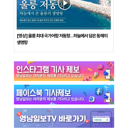
[영상] 울릉 최대 국가어항 저동항…하늘에서 담은 동해의
생명항