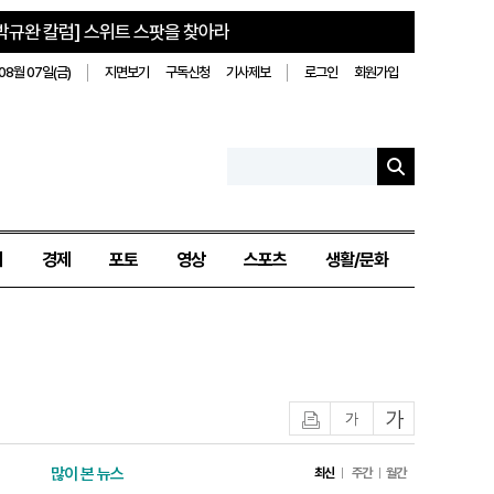
박규완 칼럼] 스위트 스팟을 찾아라
08월 07일(금)
지면보기
구독신청
기사제보
로그인
회원가입
치
경제
포토
영상
스포츠
생활/문화
인쇄
글자작게
글자크게
많이 본 뉴스
최신
주간
월간