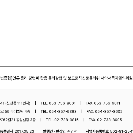
 변종현)
언론 윤리 강령
AI 활용 윤리강령 및 보도준칙
신문윤리위 서약서
독자권익위원
1 (신천동 111번지)
TEL. 053-756-8001
FAX. 053-756-9011
로 59 우대빌딩 4층
TEL. 054-857-9393
FAX. 054-857-8602
62길21 동성빌딩 3층
TEL. 02-738-9815
FAX. 02-738-8005
등록일자
2017.05.23
발행인 · 편집인
손인락
사업자등록번호
502-81-254