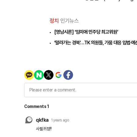
정치
인기뉴스
[영남시론] ‘임미애 민주당 최고위원’
‘말라가는 경북’…TK 의원들, 가뭄 대응 입법·