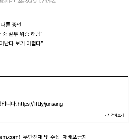
회의에서 미소를 짓고 있다. 연합뉴스
 다른 증언"
술 중 일부 위증 해당"
벗어난다 보기 어렵다"
 https://litt.ly/junsang
기사 전체보기
am.com), 무단전재 및 수집, 재배포금지