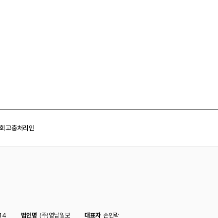
회
고충처리인
14
법인명
(주)영남일보
대표자
손인락