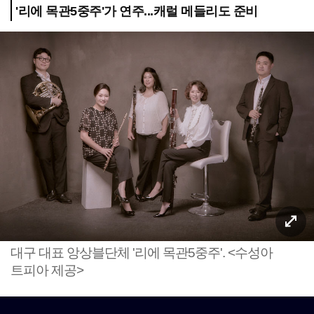
'리에 목관5중주'가 연주...캐럴 메들리도 준비
대구 대표 앙상블단체 '리에 목관5중주'. <수성아
트피아 제공>