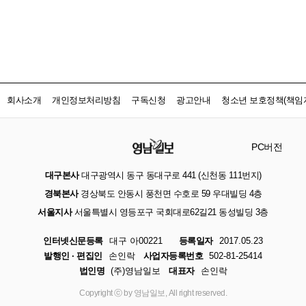
회사소개
개인정보처리방침
구독신청
광고안내
청소년 보호정책(책임자
PC버전
대구본사
대구광역시 동구 동대구로 441 (신천동 111번지)
경북본사
경상북도 안동시 풍천면 수호로 59 우대빌딩 4층
서울지사
서울특별시 영등포구 국회대로62길21 동성빌딩 3층
인터넷신문등록
대구 아00221
등록일자
2017.05.23
발행인 · 편집인
손인락
사업자등록번호
502-81-25414
법인명
(주)영남일보
대표자
손인락
Copyright ⓒ by 영남일보, All right reserved.