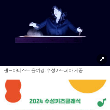
샌드아티스트 윤여경. 수성아트피아 제공