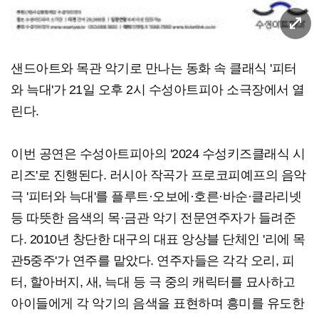
샌드아트와 목관 악기로 만나는 동화 속 클래식 '피터
와 늑대'가 21일 오후 2시 수성아트피아 소극장에서 열
린다.
이번 공연은 수성아트피아의 '2024 수성키즈클래식 시
리즈'로 진행된다. 러시아 작곡가 프로코피예프의 음악
극 '피터와 늑대'를 플루트·오보에·호른·바순·클라리넷
등 따뜻한 음색의 목·금관 악기 전문연주자가 들려준
다. 2010년 창단한 대구의 대표 앙상블 단체인 '리에 목
관5중주'가 연주를 맡았다. 연주자들은 각각 오리, 피
터, 할아버지, 새, 늑대 등 극 중의 캐릭터를 묘사하고
아이들에게 각 악기의 음색을 표현하며 흥미를 유도한