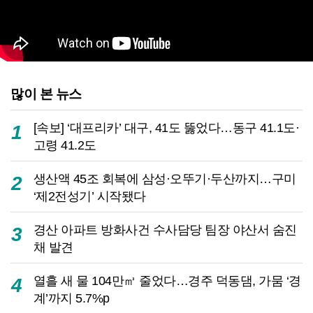
많이 본 뉴스
[속보] ‘대프리카’ 대구, 41도 뚫었다…동구 41.1도·
1
고령 41.2도
생산액 45조 회복에 삼성·오뚜기·두산까지…구미
2
‘제2전성기’ 시작됐다
경산 아파트 방화사건 수사담당 팀장 야산서 숨진
3
채 발견
열흘 새 물 104만㎥ 줄었다…경주 덕동댐, 가뭄 ‘경
4
계’까지 5.7%p