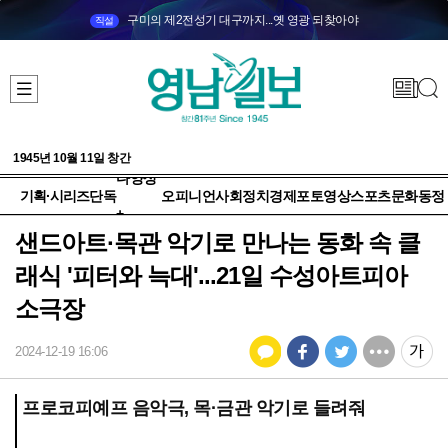
구미의 제2전성기 대구까지...옛 영광 되찾아야
직설
1945년 10월 11일 창간
다양성
기획·시리즈
단독
오피니언
사회
정치
경제
포토
영상
스포츠
문화
동정
+
샌드아트·목관 악기로 만나는 동화 속 클
래식 '피터와 늑대'...21일 수성아트피아
소극장
2024-12-19 16:06
프로코피예프 음악극, 목·금관 악기로 들려줘