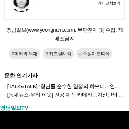
기사 전체보기
영남일보(www.yeongnam.com), 무단전재 및 수집, 재
배포금지
#피터와 늑대
# 키즈클래식
# 수성아트피아
문화 인기기사
[TALK&TALK] “청년들 순수한 열정의 하모니…인류애적 메시지 전할 것”
[동네뉴스-우리 이웃] 전공 대신 카메라…자신만의 ‘웨딩스냅’ 철학 만든 당찬 청년
영남일보TV