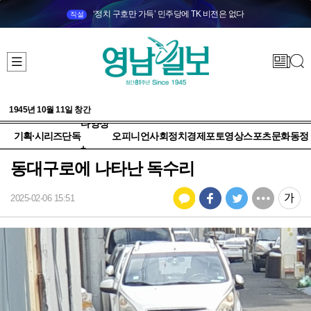
‘정치 구호만 가득’ 민주당에 TK 비전은 없다
직설
1945년 10월 11일 창간
다양성
기획·시리즈
단독
오피니언
사회
정치
경제
포토
영상
스포츠
문화
동정
+
동대구로에 나타난 독수리
2025-02-06 15:51