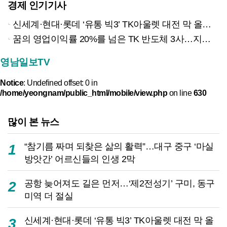
경제 인기기사
신세계·현대·롯데 ‘유통 빅3’ TK아울렛 대전 막 올랐다
꿈의 영업이익률 20%를 넘은 TK 반도체 3사…지역 경제 생태계 바꾸나
영남일보TV
Notice
: Undefined offset: 0 in
/home/yeongnam/public_html/mobile/view.php
on line
630
많이 본 뉴스
“참기름 짜며 되찾은 삶의 활력”…대구 중구 ‘마실
1
방앗간’ 어르신들의 인생 2막
공항 늦어져도 길은 먼저…‘제2전성기’ 구미, 동구
2
미역 더 절실
신세계·현대·롯데 ‘유통 빅3’ TK아울렛 대전 막 올
3