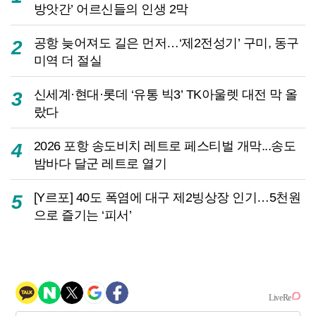
방앗간’ 어르신들의 인생 2막
공항 늦어져도 길은 먼저…‘제2전성기’ 구미, 동구
2
미역 더 절실
신세계·현대·롯데 ‘유통 빅3’ TK아울렛 대전 막 올
3
랐다
2026 포항 송도비치 레트로 페스티벌 개막...송도
4
밤바다 달군 레트로 열기
[Y르포] 40도 폭염에 대구 제2빙상장 인기…5천원
5
으로 즐기는 ‘피서’