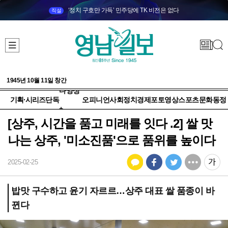
‘정치 구호만 가득’ 민주당에 TK 비전은 없다
직설
1945년 10월 11일 창간
다양성
기획·시리즈
단독
오피니언
사회
정치
경제
포토
영상
스포츠
문화
동정
+
[상주, 시간을 품고 미래를 잇다 .2] 쌀 맛
나는 상주, '미소진품'으로 품위를 높이다
2025-02-25
밥맛 구수하고 윤기 자르르…상주 대표 쌀 품종이 바
뀐다