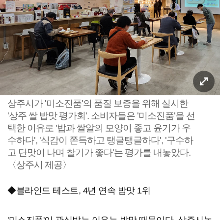
상주시가 '미소진품'의 품질 보증을 위해 실시한
'상주 쌀 밥맛 평가회'. 소비자들은 '미소진품'을 선
택한 이유로 '밥과 쌀알의 모양이 좋고 윤기가 우
수하다', '식감이 쫀득하고 탱글탱글하다', '구수하
고 단맛이 나며 찰기가 좋다'는 평가를 내놓았다.
〈상주시 제공〉
◆블라인드 테스트, 4년 연속 밥맛 1위