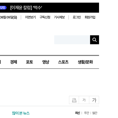
[이재윤 칼럼] ‘떡수’
칼럼
08월 09일(일)
지면보기
구독신청
기사제보
로그인
회원가입
치
경제
포토
영상
스포츠
생활/문화
인쇄
글자작게
글자크게
많이 본 뉴스
최신
주간
월간