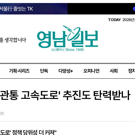
 서울行 줄잇는 TK
TODAY
2026년 
를 생각합니다
기획·시리즈
단독
다양성+
오피니언
사회
정
산 관통 고속도로' 추진도 탄력받나
-05
도로' 정책 당위성 더 커져"