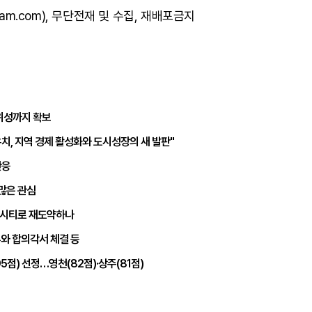
am.com), 무단전재 및 수집, 재배포금지
당위성까지 확보
치, 지역 경제 활성화와 도시성장의 새 발판"
반응
 많은 관심
이시티로 재도약하나
부와 합의각서 체결 등
95점) 선정…영천(82점)·상주(81점)