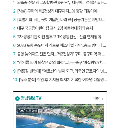
1
뇌졸중 전문 상급종합병원 4곳 모두 대구에… 경북은 골든타임 사각지대
2
[사설] 구미의 제2전성기 대구까지...옛 영광 되찾아야
3
[특별기획-사는 곳이 계급인 나라 ⑨] 공공기관은 지방으로 왔지만, 그들이 사는 곳은 서울이었다
4
대구 국공립어린이집 교사 2명 아동학대 혐의 송치
5
2차 공공기관 이전 앞두고 TK 공동전선…산업 연계형 유치 승부수
6
2026 포항 송도비치 레트로 페스티벌 개막...송도 밤바다 달군 레트로 열기
7
공항 늦어져도 길은 먼저…‘제2전성기’ 구미, 동구미역 더 절실
8
“참기름 짜며 되찾은 삶의 활력”…대구 중구 ‘마실방앗간’ 어르신들의 인생 2막
9
[이통장 발언대] “어르신의 발이 되고, 외국인 근로자의 벗이 되고”…박상철 이장의 ‘사람 농사’
10
[뉴스 분석] 취임 후 지지율 최저치 기록한 이재명 대통령…왜?
영남일보TV
더보기