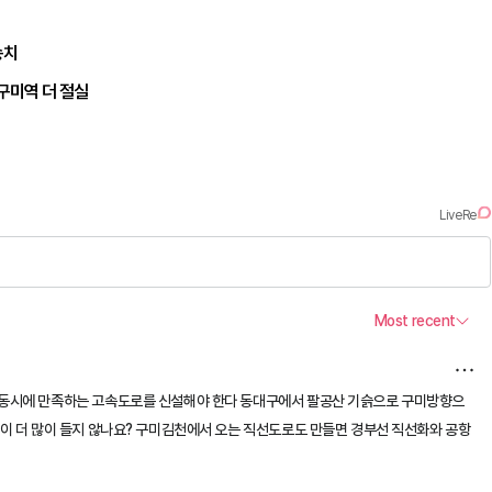
송치
구미역 더 절실