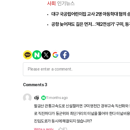
사회
인기뉴스
대구 국공립어린이집 교사 2명 아동학대 혐의 
공항 늦어져도 길은 먼저…‘제2전성기’ 구미, 동