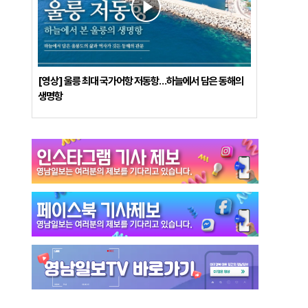
[영상] 울릉 최대 국가어항 저동항…하늘에서 담은 동해의
생명항