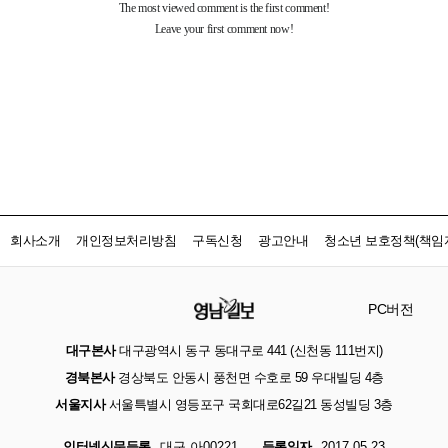
회사소개
개인정보처리방침
구독신청
광고안내
청소년 보호정책(책임자
PC버전
대구본사
대구광역시 동구 동대구로 441 (신천동 111번지)
경북본사
경상북도 안동시 풍천면 수호로 59 우대빌딩 4층
서울지사
서울특별시 영등포구 국회대로62길21 동성빌딩 3층
인터넷신문등록
대구 아00221
등록일자
2017.05.23