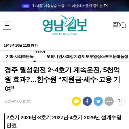
‘in서울’ 계층상승 보증수표 아닌데 서울行 줄잇는 TK
직설
1945년 10월 11일 창간
다양성
기획·시리즈
단독
오피니언
사회
정치
경제
포토
영상
스포츠
문화
동정
+
경주 월성원전 2~4호기 계속운전, 5천억
원 효과?…한수원 “지원금·세수·고용 기
여”
2025-04-08 18:05
2호기 2026년·3호기 2027년·4호기 2029년 설계수명
만료