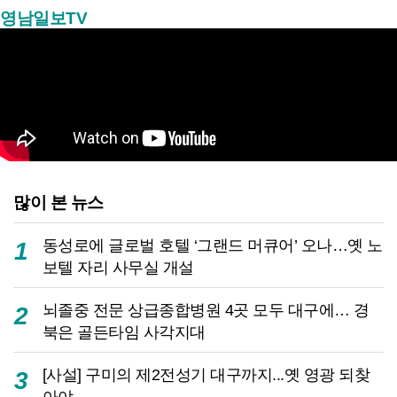
영남일보TV
많이 본 뉴스
동성로에 글로벌 호텔 ‘그랜드 머큐어’ 오나…옛 노
1
보텔 자리 사무실 개설
뇌졸중 전문 상급종합병원 4곳 모두 대구에… 경
2
북은 골든타임 사각지대
[사설] 구미의 제2전성기 대구까지...옛 영광 되찾
3
아야