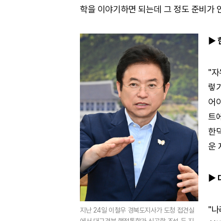
학을 이야기하면 되는데 그 정도 준비가 안
▶
"자
렇기
어야
트에
한덕
운 
▶
"나
지난 24일 이철우 경북도지사가 도청 접견실