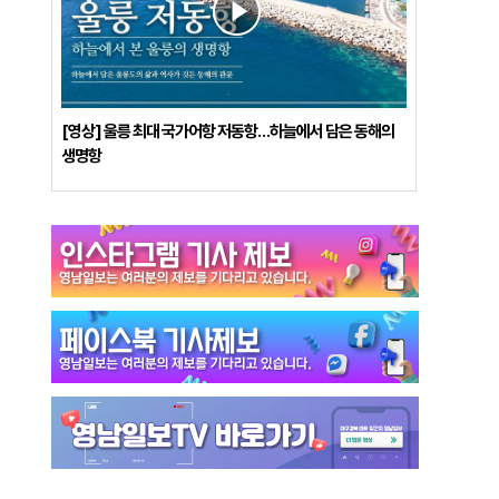
[영상] 울릉 최대 국가어항 저동항…하늘에서 담은 동해의
생명항