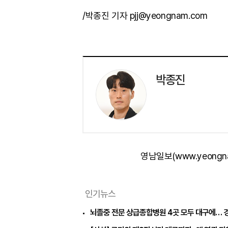
/박종진 기자 pjj@yeongnam.com
박종진
영남일보(www.yeongn
인기뉴스
뇌졸중 전문 상급종합병원 4곳 모두 대구에… 