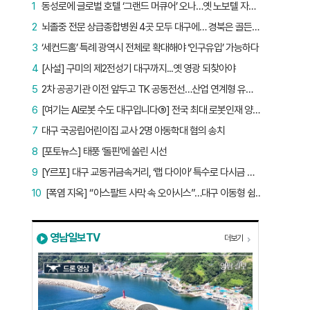
1
동성로에 글로벌 호텔 ‘그랜드 머큐어’ 오나…옛 노보텔 자리 사무실 개설
2
뇌졸중 전문 상급종합병원 4곳 모두 대구에… 경북은 골든타임 사각지대
3
‘세컨드홈’ 특례 광역시 전체로 확대해야 ‘인구유입’ 가능하다
4
[사설] 구미의 제2전성기 대구까지...옛 영광 되찾아야
5
2차 공공기관 이전 앞두고 TK 공동전선…산업 연계형 유치 승부수
6
[여기는 AI로봇 수도 대구입니다⑤] 전국 최대 로봇인재 양성소…“대구산업 맞춤형 교육과정 만들자”
7
대구 국공립어린이집 교사 2명 아동학대 혐의 송치
8
[포토뉴스] 태풍 ‘돌핀’에 쏠린 시선
9
[Y르포] 대구 교동귀금속거리, ‘랩 다이아’ 특수로 다시금 활기…“반짝 인기 의존 않는 지속 가능 성장 동력 마련해야”
10
[폭염 지옥] “아스팔트 사막 속 오아시스”…대구 이동형 쉼터 버스 ‘북적’, 지하철역도 ‘바글’
영남일보TV
더보기