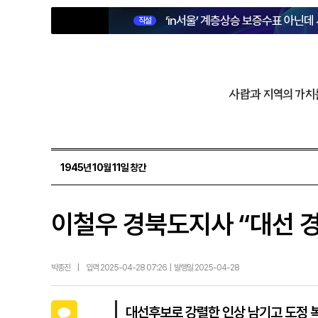
‘in서울’ 계층상승 보증수표 아닌데
직설
사람과 지역의 가치
1945년 10월 11일 창간
이철우 경북도지사 “대선 
박종진
|
입력 2025-04-28 07:26 | 발행일 2025-04-28
카카오톡
대선후보로 강렬한 인상 남기고 도정 