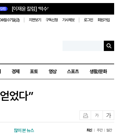
[이재윤 칼럼] ‘떡수’
칼럼
08월 07일(금)
지면보기
구독신청
기사제보
로그인
회원가입
치
경제
포토
영상
스포츠
생활/문화
 얻었다”
인쇄
글자작게
글자크게
많이 본 뉴스
최신
주간
월간