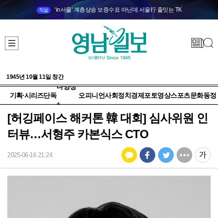
‘in서울’ 계층상승 보증수표 아닌데 서울行 줄잇는 TK
직설
1945년 10월 11일 창간
다양성
기획·시리즈
단독
오피니언
사회
정치
경제
포토
영상
스포츠
문화
동정
+
[허깅페이스 해커톤 韓 대회] 심사위원 인
터뷰…서형주 카본식스 CTO
2025-06-16 21:24