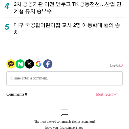
2차 공공기관 이전 앞두고 TK 공동전선…산업 연
4
계형 유치 승부수
대구 국공립어린이집 교사 2명 아동학대 혐의 송
5
치