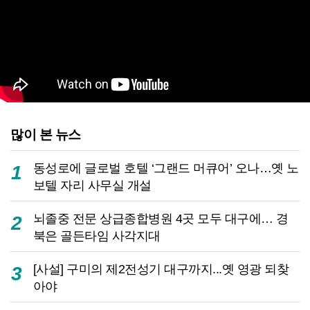
많이 본 뉴스
동성로에 글로벌 호텔 ‘그랜드 머큐어’ 오나…옛 노
1
보텔 자리 사무실 개설
뇌졸중 전문 상급종합병원 4곳 모두 대구에… 경
2
북은 골든타임 사각지대
[사설] 구미의 제2전성기 대구까지...옛 영광 되찾
3
아야