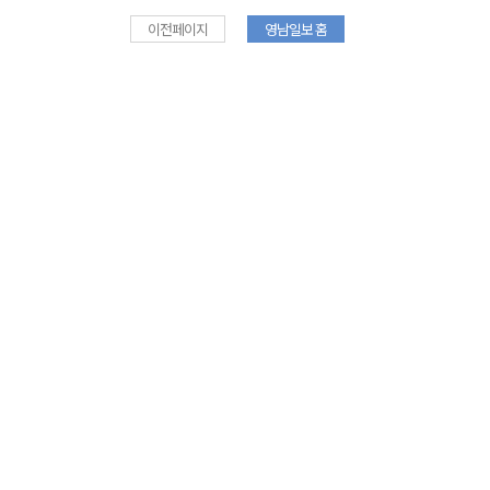
이전페이지
영남일보 홈