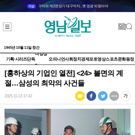
구미의 제2전성기 대구까지...옛 영광 되찾아야
직설
1945년 10월 11일 창간
다양성
기획·시리즈
단독
오피니언
사회
정치
경제
포토
영상
스포츠
문화
동정
+
[홍하상의 기업인 열전] <24> 불면의 계
절…삼성의 최악의 사건들
2025-11-13 17:42