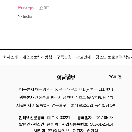
회사소개
개인정보처리방침
구독신청
광고안내
청소년 보호정책(책임자
PC버전
대구본사
대구광역시 동구 동대구로 441 (신천동 111번지)
경북본사
경상북도 안동시 풍천면 수호로 59 우대빌딩 4층
서울지사
서울특별시 영등포구 국회대로62길21 동성빌딩 3층
인터넷신문등록
대구 아00221
등록일자
2017.05.23
발행인 · 편집인
손인락
사업자등록번호
502-81-25414
법인명
(주)영남일보
대표자
손인락