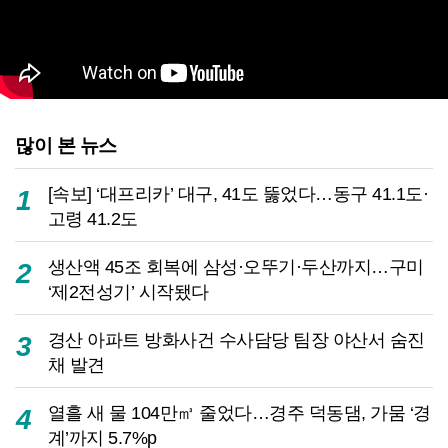
많이 본 뉴스
[속보] ‘대프리카’ 대구, 41도 뚫었다…동구 41.1도·
1
고령 41.2도
생산액 45조 회복에 삼성·오뚜기·두산까지…구미
2
‘제2전성기’ 시작됐다
경산 아파트 방화사건 수사담당 팀장 야산서 숨진
3
채 발견
열흘 새 물 104만㎥ 줄었다…경주 덕동댐, 가뭄 ‘경
4
계’까지 5.7%p