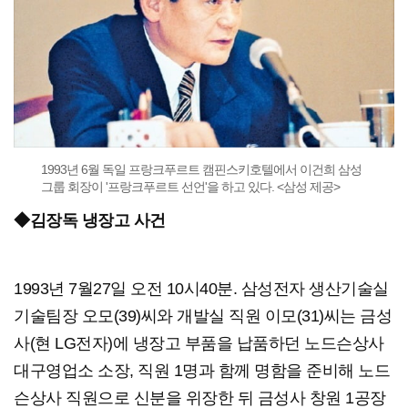
1993년 6월 독일 프랑크푸르트 캠핀스키호텔에서 이건희 삼성
그룹 회장이 '프랑크푸르트 선언'을 하고 있다. <삼성 제공>
◆김장독 냉장고 사건
1993년 7월27일 오전 10시40분. 삼성전자 생산기술실
기술팀장 오모(39)씨와 개발실 직원 이모(31)씨는 금성
사(현 LG전자)에 냉장고 부품을 납품하던 노드슨상사
대구영업소 소장, 직원 1명과 함께 명함을 준비해 노드
슨상사 직원으로 신분을 위장한 뒤 금성사 창원 1공장