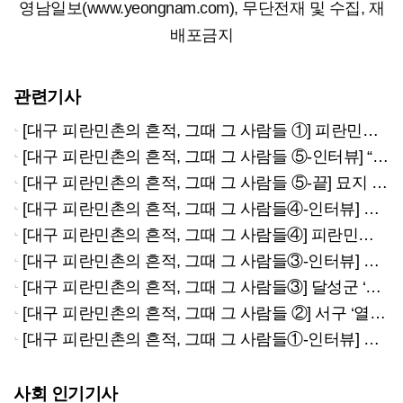
영남일보(www.yeongnam.com), 무단전재 및 수집, 재
배포금지
관련기사
[대구 피란민촌의 흔적, 그때 그 사람들 ①] 피란민이 흙벽돌 쌓아 일군 마을…대구 북구 복현1동 ‘재탄생’
[대구 피란민촌의 흔적, 그때 그 사람들 ⑤-인터뷰] “정부 따라 이동하며 손수 일군 삶터…대구 도시 형성의 출발점”
[대구 피란민촌의 흔적, 그때 그 사람들 ⑤-끝] 묘지 위 집 짓고 168계단으로 물 길어 나른 부산 피란민
[대구 피란민촌의 흔적, 그때 그 사람들④-인터뷰] 주소마저 비극이었나…대구 동구 신암동 ‘625번지’의 사투
[대구 피란민촌의 흔적, 그때 그 사람들④] 피란민들이 PX물품 팔던 교동시장…피란 예술가들 모여들던 향촌동
[대구 피란민촌의 흔적, 그때 그 사람들③-인터뷰] 대구 달성군 하빈면 고계선 씨, 전재민촌의 고단함 비만 오면 잠 들수 없어
[대구 피란민촌의 흔적, 그때 그 사람들③] 달성군 ‘평화마을’…전쟁의 기억을 평화로
[대구 피란민촌의 흔적, 그때 그 사람들 ②] 서구 ‘열차촌’ …철거촌에서 ‘기억의 마을’로
[대구 피란민촌의 흔적, 그때 그 사람들①-인터뷰] 복현1동 주민 장복희씨 “설움 딛고, 주민 소통 공간 늘어 행복”
사회 인기기사