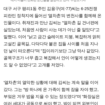
대구 서구 평리1동 주민 김용구(여·77)씨는 6·25전쟁
피란민 정착지에 들어선 '열차촌'의 변천사를 함께해 온
인물이다. 취재진과 만난 김씨는 "열차촌 길 건너편에
살았는데, 처음엔 사람이 사는 데가 아닌 줄 알았다"고
말했다. 이어 "낡고 금간 슬레이트 지붕, 복잡하게 얽히
고설킨 골목길, 다닥다닥 붙은 집들 사이를 처음 지나
던 날이 떠오른다"며 "집이라기보단 그냥 막사 같았다.
골목구조가 너무 좁고 복잡해서 안이 어떻게 생겼는지
도 알 수 없었다"고 고개를 저었다.
'열차촌'의 열악한 상황에 대해 김씨는 계속 말을 이어
갔다. 그는 "방 하나에 온 가족이 함께 잠을 자야 했고,
부엌은 겨우 밥을 지을 수 있는 정도였다"며 "화장실은
여러 세대가 공동으로 써야 했고, 밤이 되면 외부인이