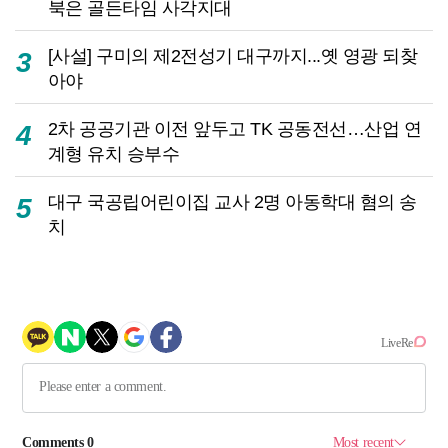
북은 골든타임 사각지대
[사설] 구미의 제2전성기 대구까지...옛 영광 되찾
3
아야
2차 공공기관 이전 앞두고 TK 공동전선…산업 연
4
계형 유치 승부수
대구 국공립어린이집 교사 2명 아동학대 혐의 송
5
치