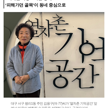
‘피해가던 골목’이 동네 중심으로
대구 서구 평리1동 주민 김용구(여·77)씨가 '열차촌 기억공간' 앞
에서 마을이 변화된 순간들을 설명하고 있다. 구경모기자