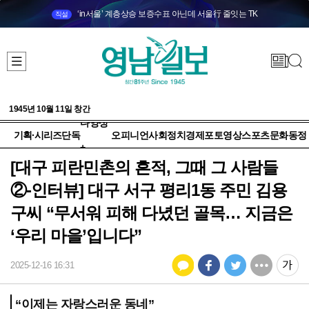
‘in서울’ 계층상승 보증수표 아닌데 서울行 줄잇는 TK
직설
1945년 10월 11일 창간
다양성
기획·시리즈
단독
오피니언
사회
정치
경제
포토
영상
스포츠
문화
동정
+
[대구 피란민촌의 흔적, 그때 그 사람들
②-인터뷰] 대구 서구 평리1동 주민 김용
구씨 “무서워 피해 다녔던 골목… 지금은
‘우리 마을’입니다”
2025-12-16 16:31
“이제는 자랑스러운 동네”