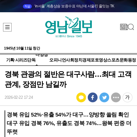
‘in서울’ 계층상승 보증수표 아닌데 서울行 줄잇는 TK
직설
1945년 10월 11일 창간
다양성
기획·시리즈
단독
오피니언
사회
정치
경제
포토
영상
스포츠
문화
동정
+
경북 관광의 절반은 대구사람…최대 고객
관계, 장점만 남길까
2026-02-22 17:24
경북 유입 52%·유출 54%가 대구…양방향 쏠림 확인
대구 유입 경북 76%, 유출도 경북 74%…왕복 편중 더
뚜렷