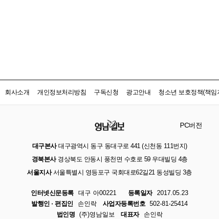
회사소개
개인정보처리방침
구독신청
광고안내
청소년 보호정책(책임자
PC버전
대구본사
대구광역시 동구 동대구로 441 (신천동 111번지)
경북본사
경상북도 안동시 풍천면 수호로 59 우대빌딩 4층
서울지사
서울특별시 영등포구 국회대로62길21 동성빌딩 3층
인터넷신문등록
대구 아00221
등록일자
2017.05.23
발행인 · 편집인
손인락
사업자등록번호
502-81-25414
법인명
(주)영남일보
대표자
손인락