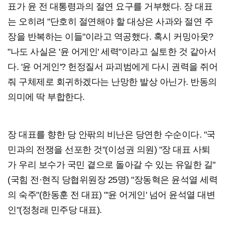
표가 윤 전 대통령과의 절연 요구를 거부했다. 장 대표
는 오히려 "단호히 절연해야 할 대상은 사과와 절연 주
장을 반복하는 이들"이라고 역공했다. 혹시 커밍아웃?
"나도 사실은 '윤 어게인' 세력"이라고 실토한 것 같아서
다. '윤 어게인'? 헌정질서 파괴범에게 다시 권력을 쥐어
줘 구체제로 회귀하겠다는 난망한 발상 아닌가. 반동의
의미에 딱 부합한다.
장 대표를 향한 당 안팎의 비난은 당연한 수순이다. "국
민과의 전쟁을 선포한 것"(이성권 의원) "장 대표 사퇴
가 우리 보수가 국민 곁으로 돌아갈 수 있는 유일한 길"
(국힘 전·현직 당협위원장 25명) "장동혁은 윤석열 세력
의 숙주"(한동훈 전 대표) "'윤 어게인' 넘어 윤석열 대변
인"(정청래 민주당 대표).