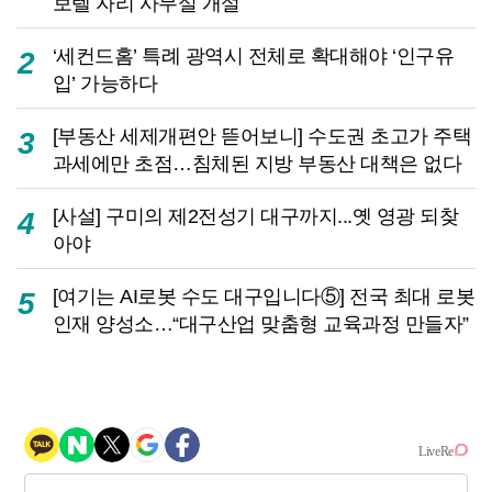
보텔 자리 사무실 개설
‘세컨드홈’ 특례 광역시 전체로 확대해야 ‘인구유
2
입’ 가능하다
[부동산 세제개편안 뜯어보니] 수도권 초고가 주택
3
과세에만 초점…침체된 지방 부동산 대책은 없다
[사설] 구미의 제2전성기 대구까지...옛 영광 되찾
4
아야
[여기는 AI로봇 수도 대구입니다⑤] 전국 최대 로봇
5
인재 양성소…“대구산업 맞춤형 교육과정 만들자”