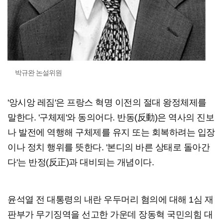
박규완 논설위원
'앙시앙 레짐'은 프랑스 혁명 이전의 절대 왕정체제를
말한다. '구체제'와 동의어다. 반동(反動)은 역사의 진보
나 발전에 역행해 구체제를 유지 또는 회복하려는 입장
이나 정치 행위를 뜻한다. '본디의 바른 상태로 돌아간
다'는 반정(反正)과 대비되는 개념이다.
윤석열 전 대통령의 내란 우두머리 혐의에 대해 1심 재
판부가 무기징역을 선고한 가운데 장동혁 국민의힘 대