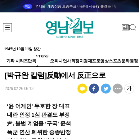
‘in서울’ 계층상승 보증수표 아닌데 서울行 줄잇는 TK
직설
1945년 10월 11일 창간
다양성
기획·시리즈
단독
오피니언
사회
정치
경제
포토
영상
스포츠
문화
동정
+
[박규완 칼럼]反動에서 反正으로
2026-02-26 06:13
‘윤 어게인’ 두호한 장 대표
내란 인정 1심 판결도 부정
尹, 불법 계엄을 ‘구국’ 윤색
폭군 연산 폐위한 중종반정