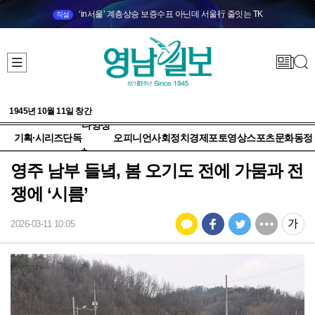
‘in서울’ 계층상승 보증수표 아닌데 서울行 줄잇는 TK
직설
1945년 10월 11일 창간
다양성
기획·시리즈
단독
오피니언
사회
정치
경제
포토
영상
스포츠
문화
동정
+
영주 남부 들녘, 봄 오기도 전에 가뭄과 전
쟁에 ‘시름’
2026-03-11 10:05