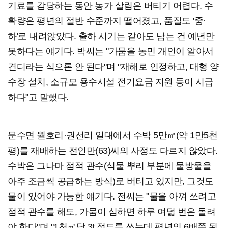
기료를 감당하는 동안 농가 살림은 버티기 어렵다. 수
확량은 평년의 절반 수준까지 떨어졌고, 품질도 '중·
하'로 내려앉았다. 출하 시기는 같아도 남는 건 예년만
못하다는 얘기다. 박씨는 "가뭄을 농민 개인이 알아서
견디라는 식으론 안 된다"며 "재해로 인정하고, 대형 양
수장 설치, 소규모 용수시설 전기요금 지원 등이 시급
하다"고 말했다.
문수면 월호리·권선리 일대에서 수박 5만㎡(약 1만5천
평)를 재배하는 전인만(63)씨의 사정도 다르지 않았다.
수박은 그나마 점적 관수(식물 뿌리 부분에 물방울을
아주 조금씩 공급하는 방식)로 버티고 있지만, 그것도
물이 있어야 가능한 얘기다. 전씨는 "물을 아껴 쓰려고
점적 관수를 해도, 가뭄이 심하면 하루 여덟 번은 돌려
야 한다"며 "1천㎡당 3t 정도를 쓰는데 평년의 6배쯤 된