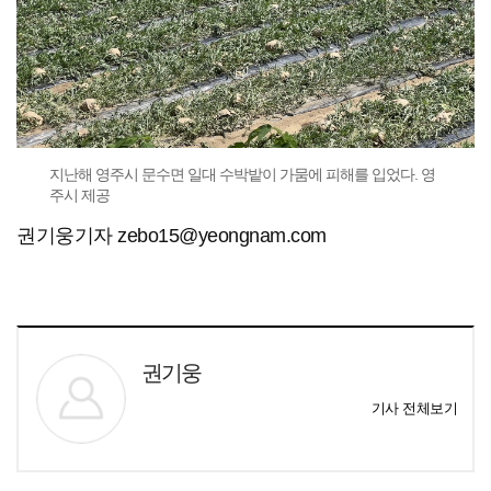
지난해 영주시 문수면 일대 수박밭이 가뭄에 피해를 입었다. 영
주시 제공
권기웅기자 zebo15@yeongnam.com
권기웅
기사 전체보기