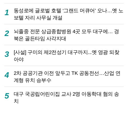
동성로에 글로벌 호텔 ‘그랜드 머큐어’ 오나…옛 노
1
보텔 자리 사무실 개설
뇌졸중 전문 상급종합병원 4곳 모두 대구에… 경
2
북은 골든타임 사각지대
[사설] 구미의 제2전성기 대구까지...옛 영광 되찾
3
아야
2차 공공기관 이전 앞두고 TK 공동전선…산업 연
4
계형 유치 승부수
대구 국공립어린이집 교사 2명 아동학대 혐의 송
5
치