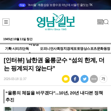
‘in서울’ 계층상승 보증수표 아닌데 서울行 줄잇는 TK
직설
1945년 10월 11일 창간
다양성
기획·시리즈
단독
오피니언
사회
정치
경제
포토
영상
스포츠
문화
동정
+
[인터뷰] 남한권 울릉군수 “섬의 한계, 더
는 핑계되지 않는다”
2026-03-18 11:37
“울릉의 체질을 바꾸겠다”...10년, 20년 내다본 정책
추진