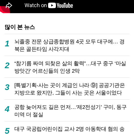
많이 본 뉴스
뇌졸중 전문 상급종합병원 4곳 모두 대구에… 경
1
북은 골든타임 사각지대
“참기름 짜며 되찾은 삶의 활력”…대구 중구 ‘마실
2
방앗간’ 어르신들의 인생 2막
[특별기획-사는 곳이 계급인 나라 ⑨] 공공기관은
3
지방으로 왔지만, 그들이 사는 곳은 서울이었다
공항 늦어져도 길은 먼저…‘제2전성기’ 구미, 동구
4
미역 더 절실
대구 국공립어린이집 교사 2명 아동학대 혐의 송
5