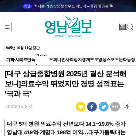
‘in서울’ 계층상승 보증수표 아닌데 서울行 줄잇는 TK
직설
1945년 10월 11일 창간
다양성
기획·시리즈
단독
오피니언
사회
정치
경제
포토
영상
스포츠
문화
동정
+
[대구 상급종합병원 2025년 결산 분석해
보니]의료수익 뛰었지만 경영 성적표는
‘극과 극’
2026-06-15 08:51
대구 5개 병원 의료수익 전년보다 14.1~19.8% 증가
영남대 419억·계명대 198억 이익…대구가톨릭대는