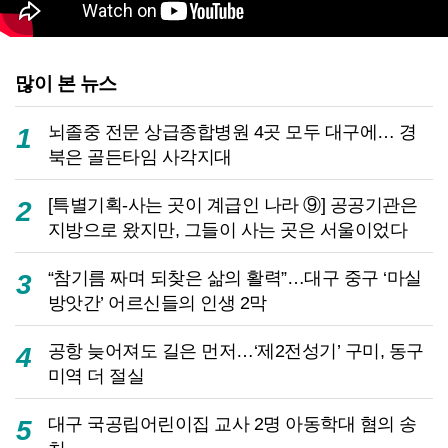
많이 본 뉴스
뇌졸중 전문 상급종합병원 4곳 모두 대구에… 경
1
북은 골든타임 사각지대
[특별기획-사는 곳이 계급인 나라 ⑨] 공공기관은
2
지방으로 왔지만, 그들이 사는 곳은 서울이었다
“참기름 짜며 되찾은 삶의 활력”…대구 중구 ‘마실
3
방앗간’ 어르신들의 인생 2막
공항 늦어져도 길은 먼저…‘제2전성기’ 구미, 동구
4
미역 더 절실
대구 국공립어린이집 교사 2명 아동학대 혐의 송
5