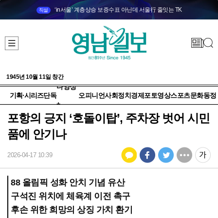
‘in서울’ 계층상승 보증수표 아닌데 서울行 줄잇는 TK
직설
1945년 10월 11일 창간
다양성
기획·시리즈
단독
오피니언
사회
정치
경제
포토
영상
스포츠
문화
동정
+
포항의 긍지 ‘호돌이탑’, 주차장 벗어 시민
품에 안기나
2026-04-17 10:39
88 올림픽 성화 안치 기념 유산
구석진 위치에 체육계 이전 촉구
후손 위한 희망의 상징 가치 환기