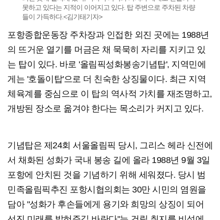
못하고 있다는 지적이 이어지고 있다. 탑 주변으로 주차된 차량
들이 가득하다.<김기태기자>
포항종합운동장 주차장과 인접한 외진 곳에는 1988년
의 뜨거운 열기를 머금은 채 묵묵히 자리를 지키고 있
는 탑이 있다. 바로 '올림픽성화봉송기념탑', 지역민에
게는 '호돌이탑'으로 더 친숙한 상징물이다. 최근 지역
체육계를 중심으로 이 탑의 역사적 가치를 재조명하고,
개방된 장소로 옮겨야 한다는 목소리가 커지고 있다.
기념탑은 제24회 서울올림픽 당시, 그리스 헤라 신전에
서 채화된 성화가 국내 봉송 길에 올라 1988년 9월 3일
포항에 안치된 것을 기념하기 위해 세워졌다. 당시 범
민족올림픽추진 포항시협의회는 30만 시민의 염원을
담아 "성화가 후손들에게 용기와 희망의 상징이 되어
선진 미래를 밝혀주길 바란다"는 건립 취지를 비석에