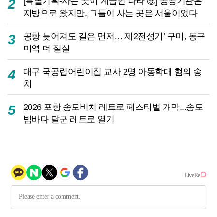
[특별기획-사는 곳이 계급인 나라 ⑨] 공공기관은
2
지방으로 왔지만, 그들이 사는 곳은 서울이었다
공항 늦어져도 길은 먼저…‘제2전성기’ 구미, 동구
3
미역 더 절실
대구 국공립어린이집 교사 2명 아동학대 혐의 송
4
치
2026 포항 송도비치 레트로 페스티벌 개막...송도
5
밤바다 달군 레트로 열기