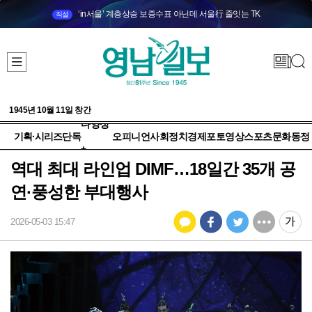
‘in서울’ 계층상승 보증수표 아닌데 서울行 줄잇는 TK
직설
1945년 10월 11일 창간
다양성
기획·시리즈
단독
오피니언
사회
정치
경제
포토
영상
스포츠
문화
동정
+
역대 최대 라인업 DIMF…18일간 35개 공
연·풍성한 부대행사
2026-05-03 15:47