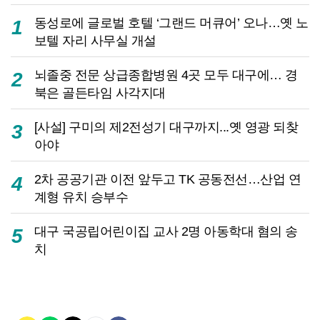
동성로에 글로벌 호텔 ‘그랜드 머큐어’ 오나…옛 노
1
보텔 자리 사무실 개설
뇌졸중 전문 상급종합병원 4곳 모두 대구에… 경
2
북은 골든타임 사각지대
[사설] 구미의 제2전성기 대구까지...옛 영광 되찾
3
아야
2차 공공기관 이전 앞두고 TK 공동전선…산업 연
4
계형 유치 승부수
대구 국공립어린이집 교사 2명 아동학대 혐의 송
5
치