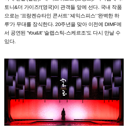
토니&더 가이즈!'(영국)이 관객들 앞에 선다. 국내 작품
으로는 '프랑켄슈타인 콘서트' '셰익스피스' '완벽한 하
루'가 무대를 장식한다. 20주년을 맞아 이전에 DIMF에
서 공연된 'You&It' '슬랩스틱-스케르조'도 다시 만날 수
있다.