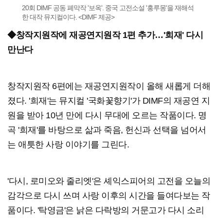
20회 DIMF 공동 폐막작 '보옥'. 중국 고전소설 '홍루몽'을 재해석
한 대작 뮤지컬이다. <DIMF 제공>
◆창작지원작에 재공연지원작 1편 추가…'희재' 다시
만난다
창작지원작 6편에는 재공연지원작이 올해 새롭게 더해
졌다. '희재'는 뮤지컬 '국화꽃향기'가 DIMF의 재공연 지
원을 받아 10년 만에 다시 무대에 오르는 작품이다. 명
곡 '희재'를 바탕으로 삶과 죽음, 헌신과 선택을 넘어서
는 애틋한 사랑 이야기를 그린다.
'다시, 로미오와 줄리엣'은 셰익스피어의 고전을 오늘의
감각으로 다시 쓰며 사랑 이후의 시간을 들여다보는 작
품이다. '탁영금'은 낡은 다락방의 거문고가 다시 소리