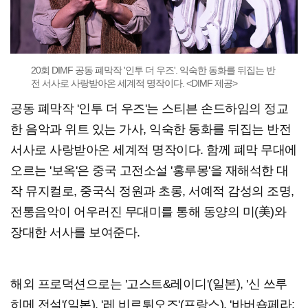
20회 DIMF 공동 폐막작 '인투 더 우즈'. 익숙한 동화를 뒤집는 반
전 서사로 사랑받아온 세계적 명작이다. <DIMF 제공>
공동 폐막작 '인투 더 우즈'는 스티븐 손드하임의 정교
한 음악과 위트 있는 가사, 익숙한 동화를 뒤집는 반전
서사로 사랑받아온 세계적 명작이다. 함께 폐막 무대에
오르는 '보옥'은 중국 고전소설 '홍루몽'을 재해석한 대
작 뮤지컬로, 중국식 정원과 초롱, 서예적 감성의 조명,
전통음악이 어우러진 무대미를 통해 동양의 미(美)와
장대한 서사를 보여준다.
해외 프로덕션으로는 '고스트&레이디'(일본), '신 쓰루
히메 전설'(일본), '레 비르튀오즈'(프랑스), '바버숍페라: