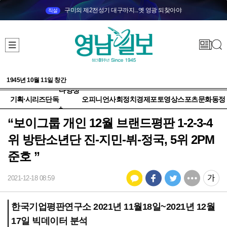
구미의 제2전성기 대구까지...옛 영광 되찾아야
직설
1945년 10월 11일 창간
다양성
기획·시리즈
단독
오피니언
사회
정치
경제
포토
영상
스포츠
문화
동정
+
“보이그룹 개인 12월 브랜드평판 1-2-3-4
위 방탄소년단 진-지민-뷔-정국, ​5위 2PM
준호 ”
2021-12-18 08:59
한국기업평판연구소 2021년 11월18일~2021년 12월
17일 빅데이터 분석