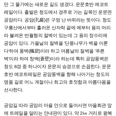
만 그 물가에는 새로운 길도 생겼다. 운문호반 에코트
레일이다. 출발은 청도에서 경주로 가는 길목인 운문면
공암리다. 공암(孔巖)은 구멍 난 바위라는 뜻이다. 청도
구룡산에서부터 흘러온 산자락 끝에 예부터 용의 머리
라 불려온 반월형의 절벽이 있는데 그 용의 정수리에
공암이 있다. 가을날의 절벽을 '단풍나무가 벽을 이룬
다'하여 풍벽(楓碧)이라 하고 여름날의 절벽을 '푸른
벽'이라 하여 창벽(蒼壁)이라 하는데 특히 공암풍벽은
청도 8경 중 하나이자 운문의 승경으로 손꼽힌다. 운문
호반 에코트레일은 공암풍벽을 향해 나아가는 청도의
명품 길로 어느 계절이나 최고의 호젓함과 아름다움을
선사한다.
공암길 따라 공암리 마을 안으로 들어서면 마을회관 앞
에 트레일을 알리는 안내판이 있다. 약 2㎞ 거리로 왕복