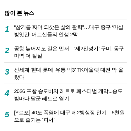
많이 본 뉴스
“참기름 짜며 되찾은 삶의 활력”…대구 중구 ‘마실
1
방앗간’ 어르신들의 인생 2막
공항 늦어져도 길은 먼저…‘제2전성기’ 구미, 동구
2
미역 더 절실
신세계·현대·롯데 ‘유통 빅3’ TK아울렛 대전 막 올
3
랐다
2026 포항 송도비치 레트로 페스티벌 개막...송도
4
밤바다 달군 레트로 열기
[Y르포] 40도 폭염에 대구 제2빙상장 인기…5천원
5
으로 즐기는 ‘피서’