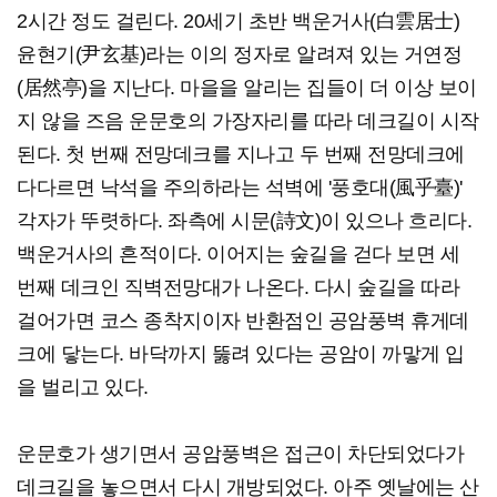
2시간 정도 걸린다. 20세기 초반 백운거사(白雲居士)
윤현기(尹玄基)라는 이의 정자로 알려져 있는 거연정
(居然亭)을 지난다. 마을을 알리는 집들이 더 이상 보이
지 않을 즈음 운문호의 가장자리를 따라 데크길이 시작
된다. 첫 번째 전망데크를 지나고 두 번째 전망데크에
다다르면 낙석을 주의하라는 석벽에 '풍호대(風乎臺)'
각자가 뚜렷하다. 좌측에 시문(詩文)이 있으나 흐리다.
백운거사의 흔적이다. 이어지는 숲길을 걷다 보면 세
번째 데크인 직벽전망대가 나온다. 다시 숲길을 따라
걸어가면 코스 종착지이자 반환점인 공암풍벽 휴게데
크에 닿는다. 바닥까지 뚫려 있다는 공암이 까맣게 입
을 벌리고 있다.
운문호가 생기면서 공암풍벽은 접근이 차단되었다가
데크길을 놓으면서 다시 개방되었다. 아주 옛날에는 산