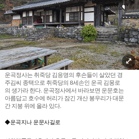
운곡정사는 취죽당 김응명의 후손들이 살았던 경
주김씨 종택으로 취죽당의 8세손인 운곡 김몽로
의 생가라 한다. 운곡정사에서 바라보면 운문호는
아름답고 호수에 허리가 잠긴 개산 봉우리가 대문
간 지붕 위에 올라 있다.
◆운곡지나 운문사길로