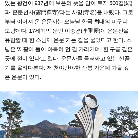
있는 왕건이 937년에 보은의 뜻을 담아 토지 500결(結)
과 '운문선사(雲門禪寺)'라는 사명(寺名)을 내렸다. 그로
부터 이어져 온 운문사는 오늘날 한국 최대의 비구니
도량이다. 17세기의 문인 이중경(李重慶)이 운문산을
유람할 때 한 스님께 운문 가는 길을 물었다고 한다. 스
님은 '지팡이 들어 아득히 먼 길 가리키며, 흰 구름 깊은
곳에 절이 있다'고 했다. 운문사를 둘러싸고 있는 산줄
기를 올려다본다. 저 천야만야한 산봉 가운데 가을 깊
은 운문이 있다.