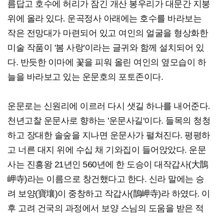
름답고 호수에 허리가 잠긴 개산 봉우리가 대문간 지붕
위에 올라 있다. 운곡정사 아래에는 호수를 바라보는
작은 전망대가 마련되어 있고 여인의 얼굴을 형상화한
미술 작품이 '봄 사랑'이라는 글귀와 함께 설치되어 있
다. 반듯한 이마에 꽃을 피워 올린 여인의 옆모습이 하
늘을 바라보고 있는 운문호의 포토존이다.
운문로는 신원리에 이르러 다시 샛길 하나를 내어준다.
천년고찰 운문사로 향하는 '운문사길'이다. 들목의 청청
하고 장대한 솔숲을 지나면 운문사가 펼쳐진다. 평평하
고 너른 대지 위에 수십 채 기와집이 들어앉았다. 운문
사는 진흥왕 21년인 560년에 한 도승이 대작갑사(大鵲
岬寺)라는 이름으로 창건했다고 한다. 신라 말에는 승
려 보양(寶壤)이 중창하고 작갑사(鵲岬寺)라 하였다. 이
후 고려 건국의 과정에서 보양 스님의 도움을 받은 적