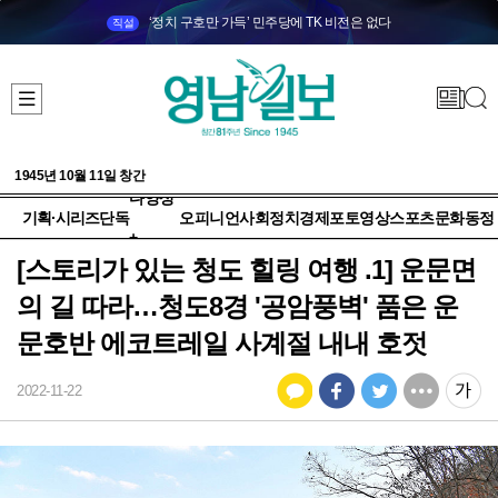
‘정치 구호만 가득’ 민주당에 TK 비전은 없다
직설
1945년 10월 11일 창간
다양성
기획·시리즈
단독
오피니언
사회
정치
경제
포토
영상
스포츠
문화
동정
+
[스토리가 있는 청도 힐링 여행 .1] 운문면
의 길 따라…청도8경 '공암풍벽' 품은 운
문호반 에코트레일 사계절 내내 호젓
2022-11-22