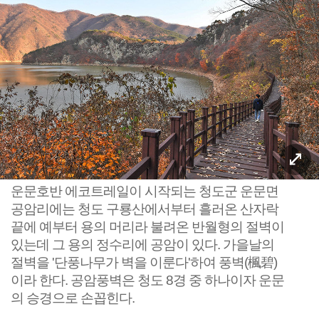
운문호반 에코트레일이 시작되는 청도군 운문면
공암리에는 청도 구룡산에서부터 흘러온 산자락
끝에 예부터 용의 머리라 불려온 반월형의 절벽이
있는데 그 용의 정수리에 공암이 있다. 가을날의
절벽을 '단풍나무가 벽을 이룬다'하여 풍벽(楓碧)
이라 한다. 공암풍벽은 청도 8경 중 하나이자 운문
의 승경으로 손꼽힌다.