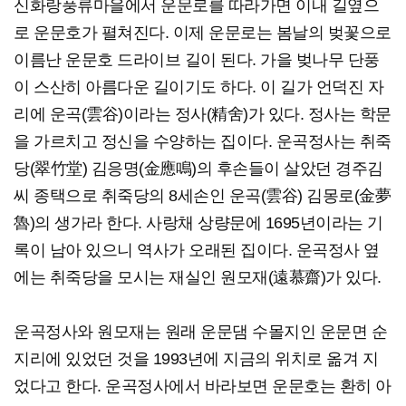
신화랑풍류마을에서 운문로를 따라가면 이내 길옆으
로 운문호가 펼쳐진다. 이제 운문로는 봄날의 벚꽃으로
이름난 운문호 드라이브 길이 된다. 가을 벚나무 단풍
이 스산히 아름다운 길이기도 하다. 이 길가 언덕진 자
리에 운곡(雲谷)이라는 정사(精舍)가 있다. 정사는 학문
을 가르치고 정신을 수양하는 집이다. 운곡정사는 취죽
당(翠竹堂) 김응명(金應鳴)의 후손들이 살았던 경주김
씨 종택으로 취죽당의 8세손인 운곡(雲谷) 김몽로(金夢
魯)의 생가라 한다. 사랑채 상량문에 1695년이라는 기
록이 남아 있으니 역사가 오래된 집이다. 운곡정사 옆
에는 취죽당을 모시는 재실인 원모재(遠慕齋)가 있다.
운곡정사와 원모재는 원래 운문댐 수몰지인 운문면 순
지리에 있었던 것을 1993년에 지금의 위치로 옮겨 지
었다고 한다. 운곡정사에서 바라보면 운문호는 환히 아