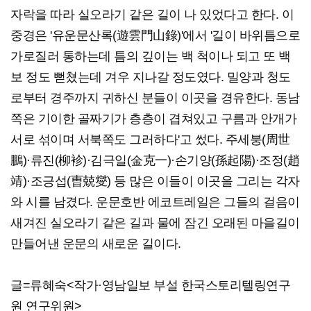
자락을 따라 실오라기 같은 길이 나 있었다고 한다. 이
중경은 '유운문산록(遊雲門山錄)'에서 '길이 바위틈으로
가로질러 통하는데 틈의 깊이는 백 척이나 되고 또 백
보 정도 뻗쳤는데 겨우 지나갈 정도였다. 밀양과 청도
로부터 경주까지 귀하신 분들이 이곳을 경유한다. 동남
쪽은 기이한 골짜기가 층층이 겹쳐있고 구름과 안개가
서로 섞이며 서북쪽도 그러하다'고 썼다. 주세붕(周世
鵬)·류진(柳袗)·김극일(金克一)·손기양(孫起陽)·조정(趙
靖)·조긍섭(曺兢燮) 등 많은 이들이 이곳을 그리는 각자
와 시를 남겼다. 운문호반 에코트레일은 그들의 걸음이
새겨진 실오라기 같은 길과 물에 잠긴 오래된 마을길이
만들어낸 운문의 새로운 길이다.
글=류혜숙<작가·영남일보 부설 한국스토리텔링연구
원 연구위원>