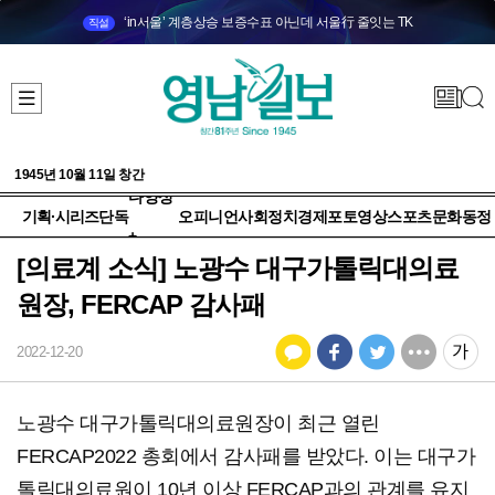
‘in서울’ 계층상승 보증수표 아닌데 서울行 줄잇는 TK
직설
1945년 10월 11일 창간
다양성
기획·시리즈
단독
오피니언
사회
정치
경제
포토
영상
스포츠
문화
동정
+
[의료계 소식] 노광수 대구가톨릭대의료
원장, FERCAP 감사패
2022-12-20
노광수 대구가톨릭대의료원장이 최근 열린
FERCAP2022 총회에서 감사패를 받았다. 이는 대구가
톨릭대의료원이 10년 이상 FERCAP과의 관계를 유지