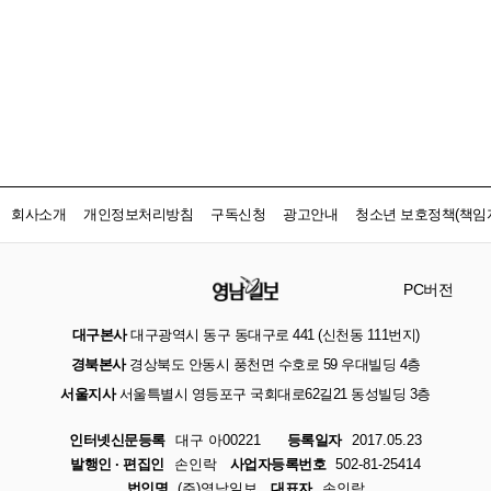
회사소개
개인정보처리방침
구독신청
광고안내
청소년 보호정책(책임자
PC버전
대구본사
대구광역시 동구 동대구로 441 (신천동 111번지)
경북본사
경상북도 안동시 풍천면 수호로 59 우대빌딩 4층
서울지사
서울특별시 영등포구 국회대로62길21 동성빌딩 3층
인터넷신문등록
대구 아00221
등록일자
2017.05.23
발행인 · 편집인
손인락
사업자등록번호
502-81-25414
법인명
(주)영남일보
대표자
손인락