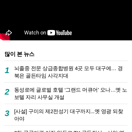
많이 본 뉴스
뇌졸중 전문 상급종합병원 4곳 모두 대구에… 경
1
북은 골든타임 사각지대
동성로에 글로벌 호텔 ‘그랜드 머큐어’ 오나…옛 노
2
보텔 자리 사무실 개설
[사설] 구미의 제2전성기 대구까지...옛 영광 되찾
3
아야