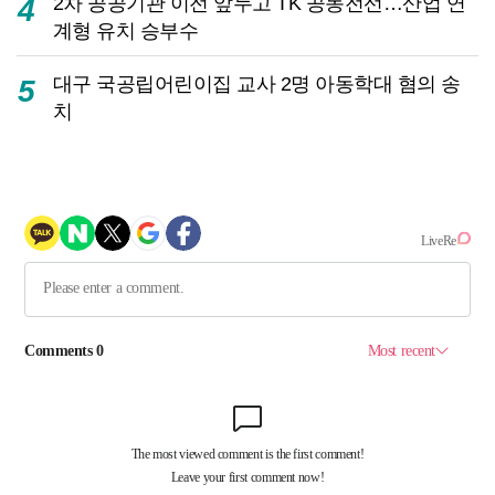
2차 공공기관 이전 앞두고 TK 공동전선…산업 연
4
계형 유치 승부수
대구 국공립어린이집 교사 2명 아동학대 혐의 송
5
치