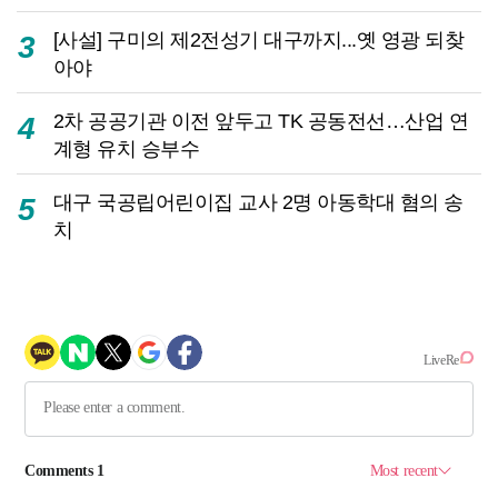
[사설] 구미의 제2전성기 대구까지...옛 영광 되찾
3
아야
2차 공공기관 이전 앞두고 TK 공동전선…산업 연
4
계형 유치 승부수
대구 국공립어린이집 교사 2명 아동학대 혐의 송
5
치