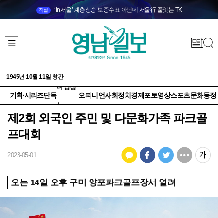
‘in서울’ 계층상승 보증수표 아닌데 서울行 줄잇는 TK
직설
1945년 10월 11일 창간
다양성
기획·시리즈
단독
오피니언
사회
정치
경제
포토
영상
스포츠
문화
동정
+
제2회 외국인 주민 및 다문화가족 파크골
프대회
2023-05-01
오는 14일 오후 구미 양포파크골프장서 열려