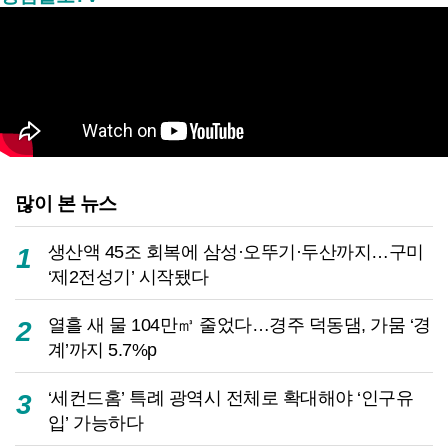
많이 본 뉴스
생산액 45조 회복에 삼성·오뚜기·두산까지…구미
1
‘제2전성기’ 시작됐다
열흘 새 물 104만㎥ 줄었다…경주 덕동댐, 가뭄 ‘경
2
계’까지 5.7%p
‘세컨드홈’ 특례 광역시 전체로 확대해야 ‘인구유
3
입’ 가능하다