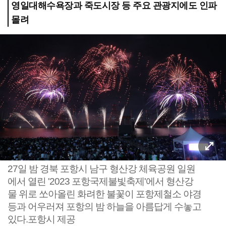
영일대해수욕장과 죽도시장 등 주요 관광지에도 인파
몰려
27일 밤 경북 포항시 남구 형산강 체육공원 일원
에서 열린 '2023 포항국제불빛축제'에서 형산강
물 위로 쏘아올린 화려한 불꽃이 포항제철소 야경
등과 어우러져 포항의 밤 하늘을 아름답게 수놓고
있다.포항시 제공