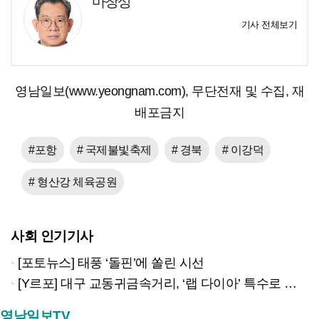
마창성
기사 전체보기
영남일보(www.yeongnam.com), 무단전재 및 수집, 재
배포금지
#포항
# 국제불빛축제
# 경북
# 이강덕
# 형산강 체육공원
사회 인기기사
[포토뉴스] 태풍 ‘돌핀’에 쏠린 시선
[Y르포] 대구 교동귀금속거리, ‘랩 다이아’ 특수로 다시금 활기…“반짝 인기 의존 않는 지속 가능 성장 동력 마련해야”
영남일보TV