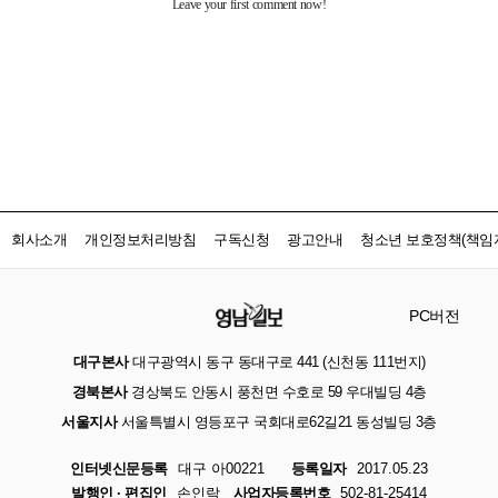
회사소개
개인정보처리방침
구독신청
광고안내
청소년 보호정책(책임자
PC버전
대구본사
대구광역시 동구 동대구로 441 (신천동 111번지)
경북본사
경상북도 안동시 풍천면 수호로 59 우대빌딩 4층
서울지사
서울특별시 영등포구 국회대로62길21 동성빌딩 3층
인터넷신문등록
대구 아00221
등록일자
2017.05.23
발행인 · 편집인
손인락
사업자등록번호
502-81-25414