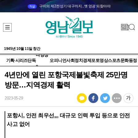
구미의 제2전성기 대구까지...옛 영광 되찾아야
직설
1945년 10월 11일 창간
다양성
기획·시리즈
단독
오피니언
사회
정치
경제
포토
영상
스포츠
문화
동정
+
4년만에 열린 포항국제불빛축제 25만명
방문…지역경제 활력
2023-05-29
포항시, 안전 최우선,,, 대규모 인력 투입 등으로 안전
사고 없어