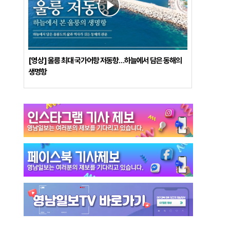
[영상] 울릉 최대 국가어항 저동항…하늘에서 담은 동해의
생명항