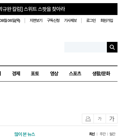
박규완 칼럼] 스위트 스팟을 찾아라
08월 06일(목)
지면보기
구독신청
기사제보
로그인
회원가입
치
경제
포토
영상
스포츠
생활/문화
인쇄
글자작게
글자크게
많이 본 뉴스
최신
주간
월간