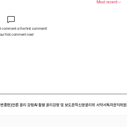
 변종현)
언론 윤리 강령
AI 활용 윤리강령 및 보도준칙
신문윤리위 서약서
독자권익위원