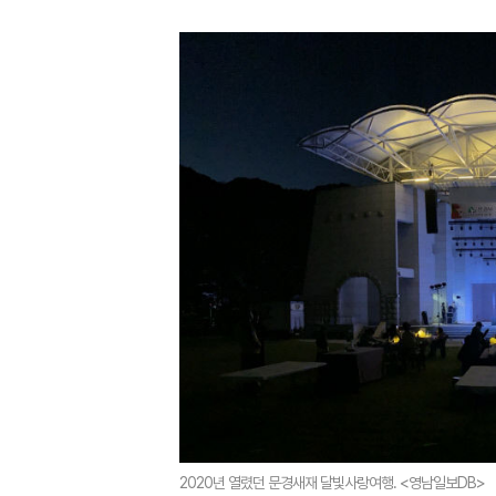
2020년 열렸던 문경새재 달빛사랑여행. <영남일보DB>