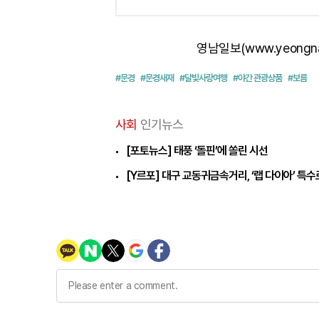
영남일보(www.yeongn
#문경
#문경새재
#달빛사랑여행
#야간 관광상품
#보름
사회
인기뉴스
[포토뉴스] 태풍 ‘돌핀’에 쏠린 시선
[Y르포] 대구 교동귀금속거리, ‘랩 다이아’ 특