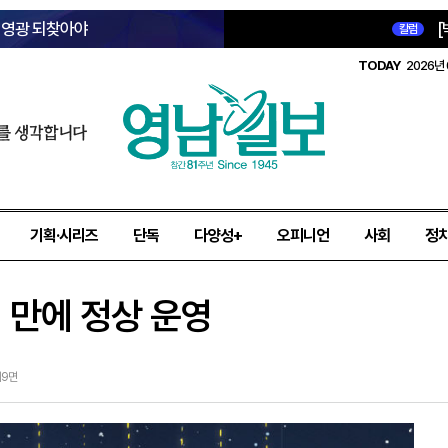
옛 영광 되찾아야
[
칼럼
TODAY
2026년 
를 생각합니다
기획·시리즈
단독
다양성+
오피니언
사회
정
 만에 정상 운영
 제9면