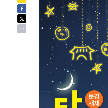
페이스북
트위터
전체