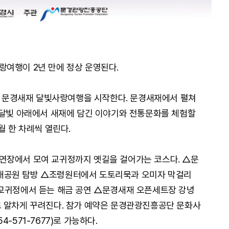
여행이 2년 만에 정상 운영된다.
23 문경새재 달빛사랑여행을 시작한다. 문경새재에서 펼쳐
 달빛 아래에서 새재에 담긴 이야기와 전통문화를 체험할
월 한 차례씩 열린다.
연장에서 모여 교귀정까지 옛길을 걸어가는 코스다. △문
태공원 탐방 △조령원터에서 도토리묵과 오미자 막걸리
△교귀정에서 듣는 해금 공연 △문경새재 오픈세트장 강녕
로 알차게 꾸려진다. 참가 예약은 문경관광진흥공단 문화사
54-571-7677)로 가능하다.