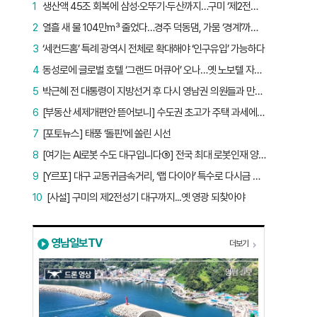
1
생산액 45조 회복에 삼성·오뚜기·두산까지…구미 ‘제2전성기’ 시작됐다
2
열흘 새 물 104만㎥ 줄었다…경주 덕동댐, 가뭄 ‘경계’까지 5.7%p
3
‘세컨드홈’ 특례 광역시 전체로 확대해야 ‘인구유입’ 가능하다
4
동성로에 글로벌 호텔 ‘그랜드 머큐어’ 오나…옛 노보텔 자리 사무실 개설
5
박근혜 전 대통령이 지방선거 후 다시 영남권 의원들과 만난 이유는?
6
[부동산 세제개편안 뜯어보니] 수도권 초고가 주택 과세에만 초점…침체된 지방 부동산 대책은 없다
7
[포토뉴스] 태풍 ‘돌핀’에 쏠린 시선
8
[여기는 AI로봇 수도 대구입니다⑤] 전국 최대 로봇인재 양성소…“대구산업 맞춤형 교육과정 만들자”
9
[Y르포] 대구 교동귀금속거리, ‘랩 다이아’ 특수로 다시금 활기…“반짝 인기 의존 않는 지속 가능 성장 동력 마련해야”
10
[사설] 구미의 제2전성기 대구까지...옛 영광 되찾아야
영남일보TV
더보기