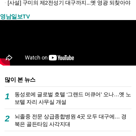
[사설] 구미의 제2전성기 대구까지...옛 영광 되찾아야
영남일보TV
많이 본 뉴스
동성로에 글로벌 호텔 ‘그랜드 머큐어’ 오나…옛 노
1
보텔 자리 사무실 개설
뇌졸중 전문 상급종합병원 4곳 모두 대구에… 경
2
북은 골든타임 사각지대