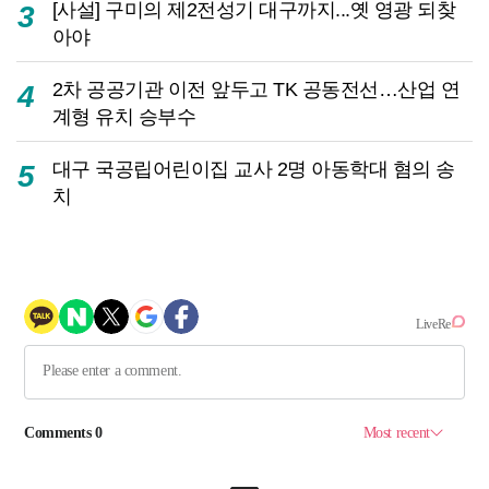
[사설] 구미의 제2전성기 대구까지...옛 영광 되찾
3
아야
2차 공공기관 이전 앞두고 TK 공동전선…산업 연
4
계형 유치 승부수
대구 국공립어린이집 교사 2명 아동학대 혐의 송
5
치