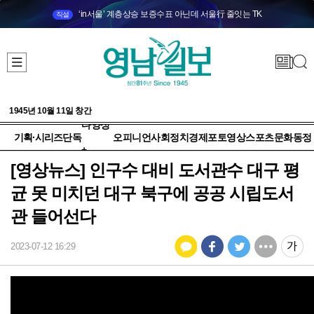
‘in서울’ 계층상승 보증수표 아닌데 서울行 줄잇는 TK
직설
1945년 10월 11일 창간
다양성
기획·시리즈
단독
오피니언
사회
정치
경제
포토
영상
스포츠
문화
동정
+
[영상뉴스] 인구수 대비 도서관수 대구 평
균 못 미치던 대구 북구에 공공 시립도서
관 들어선다
2023-07-12 16:29