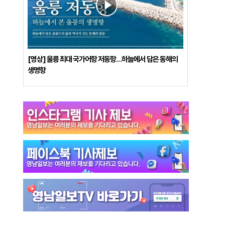
[영상] 울릉 최대 국가어항 저동항…하늘에서 담은 동해의
생명항