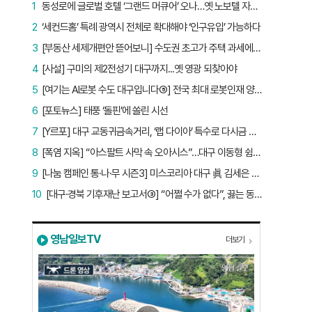
1
동성로에 글로벌 호텔 ‘그랜드 머큐어’ 오나…옛 노보텔 자리 사무실 개설
2
‘세컨드홈’ 특례 광역시 전체로 확대해야 ‘인구유입’ 가능하다
3
[부동산 세제개편안 뜯어보니] 수도권 초고가 주택 과세에만 초점…침체된 지방 부동산 대책은 없다
4
[사설] 구미의 제2전성기 대구까지...옛 영광 되찾아야
5
[여기는 AI로봇 수도 대구입니다⑤] 전국 최대 로봇인재 양성소…“대구산업 맞춤형 교육과정 만들자”
6
[포토뉴스] 태풍 ‘돌핀’에 쏠린 시선
7
[Y르포] 대구 교동귀금속거리, ‘랩 다이아’ 특수로 다시금 활기…“반짝 인기 의존 않는 지속 가능 성장 동력 마련해야”
8
[폭염 지옥] “아스팔트 사막 속 오아시스”…대구 이동형 쉼터 버스 ‘북적’, 지하철역도 ‘바글’
9
[나눔 캠페인 통·나·무 시즌3] 미스코리아 대구 眞 김세은 “내가 받은 응원, 다음 사람에게”
10
[대구·경북 기후재난 보고서③] “어쩔 수가 없다”, 끓는 동해…‘절멸 위기’ 경북 수산업
영남일보TV
더보기