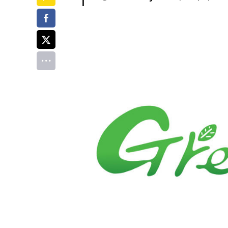
페이스북
트위터
전체