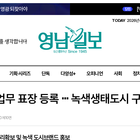
옛 영광 되찾아야
[
칼럼
TODAY
2026년 
를 생각합니다
기획·시리즈
단독
다양성+
오피니언
사회
정
청 업무 표장 등록 ⵈ 녹색생태도시 
20 제10면
 권리확보 및 녹색 도시브랜드 홍보