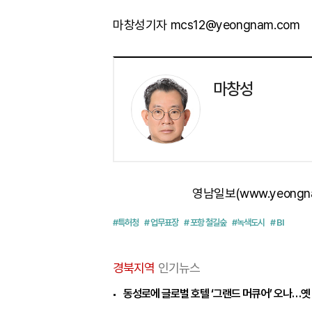
마창성기자 mcs12@yeongnam.com
마창성
영남일보(www.yeongn
#특허청
# 업무표장
# 포항 철길숲
#녹색도시
# BI
경북지역
인기뉴스
동성로에 글로벌 호텔 ‘그랜드 머큐어’ 오나…옛