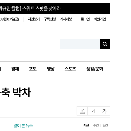
박규완 칼럼] 스위트 스팟을 찾아라
08월 07일(금)
지면보기
구독신청
기사제보
로그인
회원가입
치
경제
포토
영상
스포츠
생활/문화
구축 박차
인쇄
글자작게
글자크게
많이 본 뉴스
최신
주간
월간