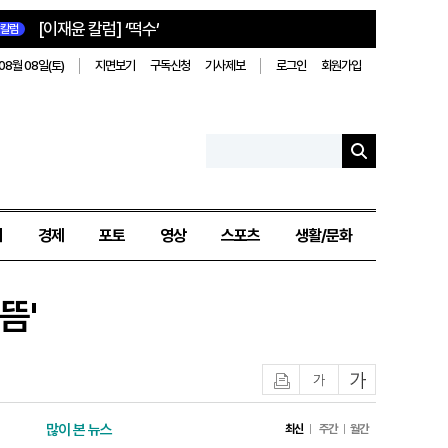
[이재윤 칼럼] ‘떡수’
칼럼
08월 08일(토)
지면보기
구독신청
기사제보
로그인
회원가입
치
경제
포토
영상
스포츠
생활/문화
뜸'
인쇄
글자작게
글자크게
많이 본 뉴스
최신
주간
월간