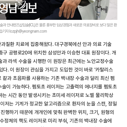
술과 안내렌즈삽입술(ICL)은 물론 풍부한 임상경험과 새로운 의료장비로 보다 많은 환
자 lozpjh@yeongnam.com
 안과질환 치료에 집중해왔다. 대구경북에선 안과 의료 기술
중구 공평로20에 위치한 삼성안과 이승현 대표 원장이다. 개
과 라섹 수술을 시행한 이 원장은 최근에는 노안교정수술
있다. 이 원장이 관심을 가지고 도입한 것이 바로 '카탈리스
로 칼과 초음파를 사용하는 기존 백내장 수술과 달리 최신 펨
수술이 가능하다. 펨토초 레이저는 고출력의 에너지를 펨토초
당하는 시간 동안 발생시키는 초미세 레이저로 노벨 물리학상
이저는 기계가 정교한 알고리즘으로 환자의 눈을 스캔, 정밀
진행하기 때문에 개개인에 맞춰 완벽한 위치, 크기, 원형의
 수정체의 핵도 레이저로 미리 부숴, 기존의 백내장 수술에