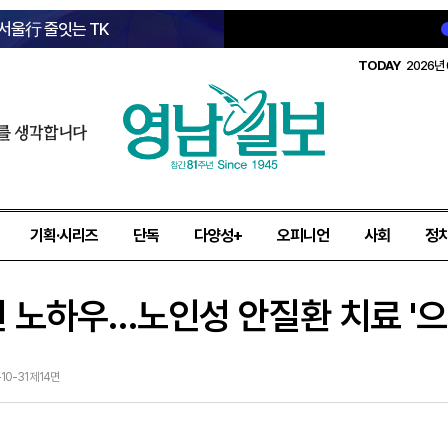
 서울行 줄잇는 TK
TODAY
2026년 
를 생각합니다
기획·시리즈
단독
다양성+
오피니언
사회
정
년 노하우…노인성 안질환 치료 '으
-10-31 제14면