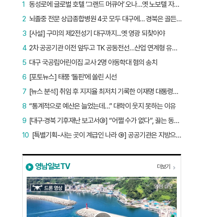
1
동성로에 글로벌 호텔 ‘그랜드 머큐어’ 오나…옛 노보텔 자리 사무실 개설
2
뇌졸중 전문 상급종합병원 4곳 모두 대구에… 경북은 골든타임 사각지대
3
[사설] 구미의 제2전성기 대구까지...옛 영광 되찾아야
4
2차 공공기관 이전 앞두고 TK 공동전선…산업 연계형 유치 승부수
5
대구 국공립어린이집 교사 2명 아동학대 혐의 송치
6
[포토뉴스] 태풍 ‘돌핀’에 쏠린 시선
7
[뉴스 분석] 취임 후 지지율 최저치 기록한 이재명 대통령…왜?
8
“통계적으로 예산은 늘었는데…” 대학이 웃지 못하는 이유
9
[대구·경북 기후재난 보고서③] “어쩔 수가 없다”, 끓는 동해…‘절멸 위기’ 경북 수산업
10
[특별기획-사는 곳이 계급인 나라 ⑨] 공공기관은 지방으로 왔지만, 그들이 사는 곳은 서울이었다
영남일보TV
더보기