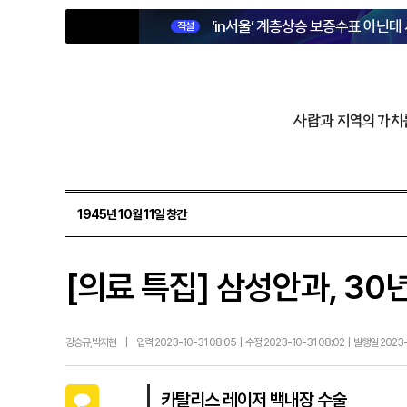
‘in서울’ 계층상승 보증수표 아닌데
직설
사람과 지역의 가치
1945년 10월 11일 창간
[의료 특집] 삼성안과, 30
강승규,박지현
|
입력 2023-10-31 08:05 | 수정 2023-10-31 08:02 | 발행일 2023
카카오톡
카탈리스 레이저 백내장 수술