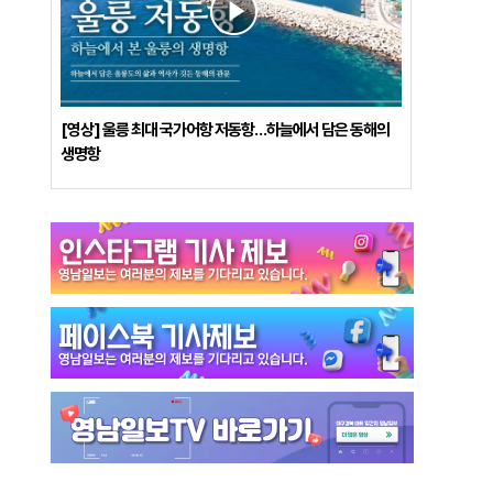
[영상] 울릉 최대 국가어항 저동항…하늘에서 담은 동해의
생명항