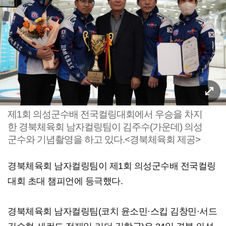
제1회 의성군수배 전국컬링대회에서 우승을 차지
한 경북체육회 남자컬링팀이 김주수(가운데) 의성
군수와 기념촬영을 하고 있다.<경북체육회 제공>
경북체육회 남자컬링팀이 제1회 의성군수배 전국컬링
대회 초대 챔피언에 등극했다.
경북체육회 남자컬링팀(코치 윤소민·스킵 김창민·서드