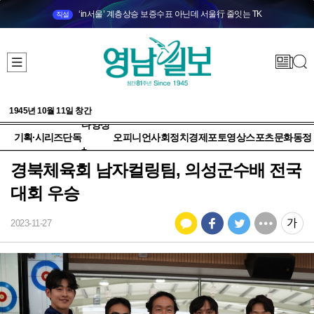
‘in서울’ 계층상승 보증수표 아닌데 서울行 줄잇는 TK
직설
1945년 10월 11일 창간
다양성
기획·시리즈
단독
오피니언
사회
정치
경제
포토
영상
스포츠
문화
동정
+
경북체육회 남자컬링팀, 의성군수배 전국
대회 우승
2023-11-27