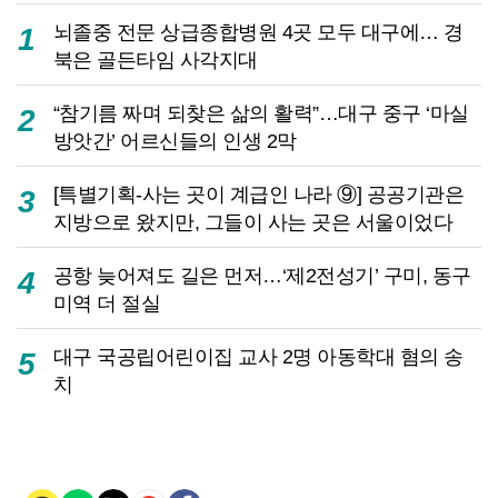
뇌졸중 전문 상급종합병원 4곳 모두 대구에… 경
1
북은 골든타임 사각지대
“참기름 짜며 되찾은 삶의 활력”…대구 중구 ‘마실
2
방앗간’ 어르신들의 인생 2막
[특별기획-사는 곳이 계급인 나라 ⑨] 공공기관은
3
지방으로 왔지만, 그들이 사는 곳은 서울이었다
공항 늦어져도 길은 먼저…‘제2전성기’ 구미, 동구
4
미역 더 절실
대구 국공립어린이집 교사 2명 아동학대 혐의 송
5
치