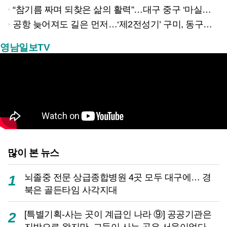
“참기름 짜며 되찾은 삶의 활력”…대구 중구 ‘마실방앗간’ 어르신들의 인생 2막
공항 늦어져도 길은 먼저…‘제2전성기’ 구미, 동구미역 더 절실
영남일보TV
많이 본 뉴스
뇌졸중 전문 상급종합병원 4곳 모두 대구에… 경
1
북은 골든타임 사각지대
[특별기획-사는 곳이 계급인 나라 ⑨] 공공기관은
2
지방으로 왔지만, 그들이 사는 곳은 서울이었다