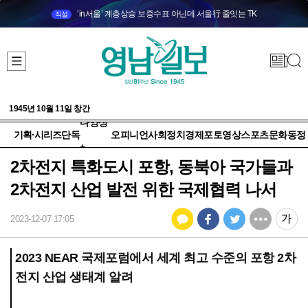
‘in서울’ 계층상승 보증수표 아닌데 서울行 줄잇는 TK
직설
1945년 10월 11일 창간
다양성
기획·시리즈
단독
오피니언
사회
정치
경제
포토
영상
스포츠
문화
동정
+
2차전지 특화도시 포항, 동북아 국가들과
2차전지 산업 발전 위한 국제협력 나서
2023-12-07 17:05
2023 NEAR 국제포럼에서 세계 최고 수준의 포항 2차
전지 산업 생태계 알려