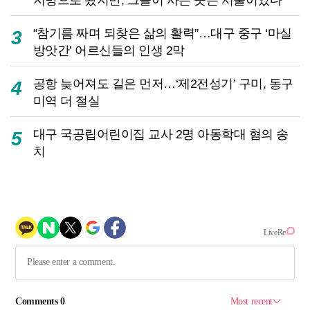
“참기름 짜며 되찾은 삶의 활력”…대구 중구 ‘마실
3
방앗간’ 어르신들의 인생 2막
공항 늦어져도 길은 먼저…‘제2전성기’ 구미, 동구
4
미역 더 절실
대구 국공립어린이집 교사 2명 아동학대 혐의 송
5
치