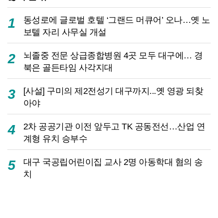
동성로에 글로벌 호텔 ‘그랜드 머큐어’ 오나…옛 노
1
보텔 자리 사무실 개설
뇌졸중 전문 상급종합병원 4곳 모두 대구에… 경
2
북은 골든타임 사각지대
[사설] 구미의 제2전성기 대구까지...옛 영광 되찾
3
아야
2차 공공기관 이전 앞두고 TK 공동전선…산업 연
4
계형 유치 승부수
대구 국공립어린이집 교사 2명 아동학대 혐의 송
5
치