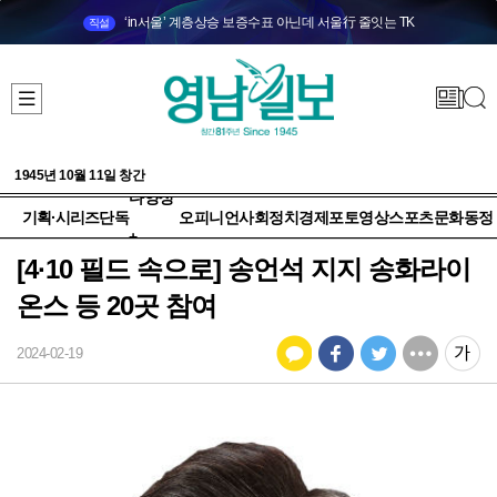
‘in서울’ 계층상승 보증수표 아닌데 서울行 줄잇는 TK
직설
1945년 10월 11일 창간
다양성
기획·시리즈
단독
오피니언
사회
정치
경제
포토
영상
스포츠
문화
동정
+
[4·10 필드 속으로] 송언석 지지 송화라이
온스 등 20곳 참여
2024-02-19