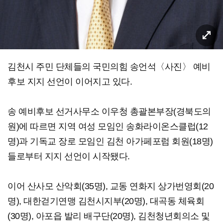
김천시 주민 단체들의 국민의힘 송언석〈사진〉 예비
후보 지지 선언이 이어지고 있다.
송 예비후보 선거사무소 이우청 총괄본부장(경북도의
원)에 따르면 지역 여성 모임인 송화라이온스클럽(12
명)과 기독교 장로 모임인 김천 아가페포럼 회원(18명)
들로부터 지지 선언이 시작됐다.
이어 산사모 산악회(35명), 교동 연화지 상가번영회(20
명), 대한걷기연맹 김천시지부(20명), 대곡동 체육회
(30명), 아포읍 발리 배구단(20명), 김천청년회의소 및