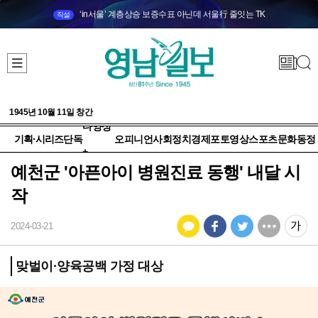
‘in서울’ 계층상승 보증수표 아닌데 서울行 줄잇는 TK
직설
1945년 10월 11일 창간
다양성
기획·시리즈
단독
오피니언
사회
정치
경제
포토
영상
스포츠
문화
동정
+
예천군 '아픈아이 병원진료 동행' 내달 시
작
2024-03-21
맞벌이·양육공백 가정 대상