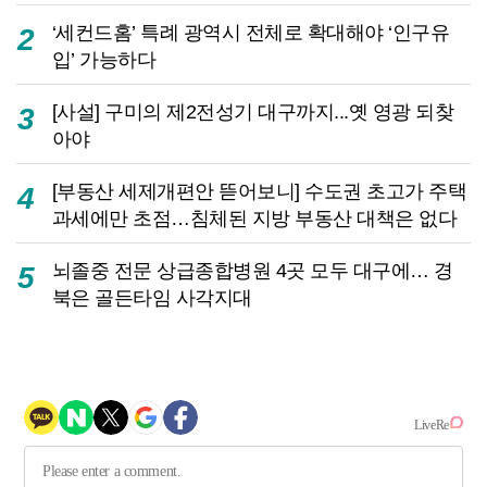
‘세컨드홈’ 특례 광역시 전체로 확대해야 ‘인구유
2
입’ 가능하다
[사설] 구미의 제2전성기 대구까지...옛 영광 되찾
3
아야
[부동산 세제개편안 뜯어보니] 수도권 초고가 주택
4
과세에만 초점…침체된 지방 부동산 대책은 없다
뇌졸중 전문 상급종합병원 4곳 모두 대구에… 경
5
북은 골든타임 사각지대