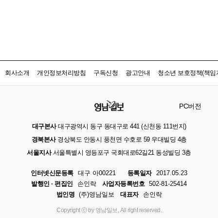
회사소개
개인정보처리방침
구독신청
광고안내
청소년 보호정책(책임자
PC버전
대구본사
대구광역시 동구 동대구로 441 (신천동 111번지)
경북본사
경상북도 안동시 풍천면 수호로 59 우대빌딩 4층
서울지사
서울특별시 영등포구 국회대로62길21 동성빌딩 3층
인터넷신문등록
대구 아00221
등록일자
2017.05.23
발행인 · 편집인
손인락
사업자등록번호
502-81-25414
법인명
(주)영남일보
대표자
손인락
Copyright ⓒ by 영남일보, All right reserved.