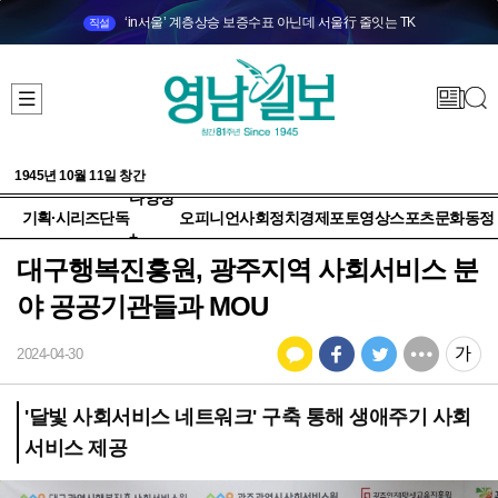
‘in서울’ 계층상승 보증수표 아닌데 서울行 줄잇는 TK
직설
1945년 10월 11일 창간
다양성
기획·시리즈
단독
오피니언
사회
정치
경제
포토
영상
스포츠
문화
동정
+
대구행복진흥원, 광주지역 사회서비스 분
야 공공기관들과 MOU
2024-04-30
'달빛 사회서비스 네트워크' 구축 통해 생애주기 사회
서비스 제공