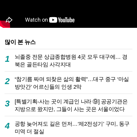
많이 본 뉴스
뇌졸중 전문 상급종합병원 4곳 모두 대구에… 경
1
북은 골든타임 사각지대
“참기름 짜며 되찾은 삶의 활력”…대구 중구 ‘마실
2
방앗간’ 어르신들의 인생 2막
[특별기획-사는 곳이 계급인 나라 ⑨] 공공기관은
3
지방으로 왔지만, 그들이 사는 곳은 서울이었다
공항 늦어져도 길은 먼저…‘제2전성기’ 구미, 동구
4
미역 더 절실