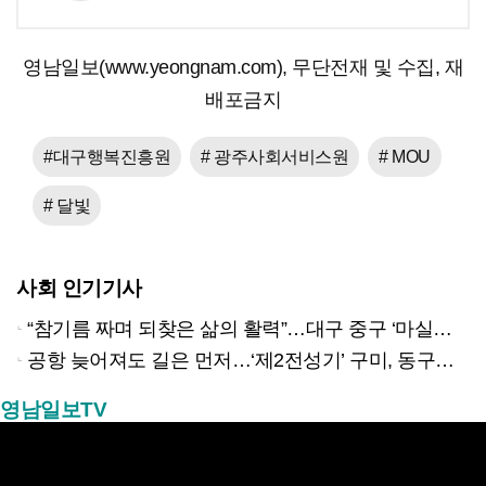
영남일보(www.yeongnam.com), 무단전재 및 수집, 재
배포금지
#대구행복진흥원
# 광주사회서비스원
# MOU
# 달빛
사회 인기기사
“참기름 짜며 되찾은 삶의 활력”…대구 중구 ‘마실방앗간’ 어르신들의 인생 2막
공항 늦어져도 길은 먼저…‘제2전성기’ 구미, 동구미역 더 절실
영남일보TV