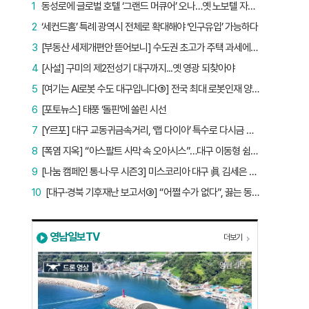
1
동성로에 글로벌 호텔 ‘그랜드 머큐어’ 오나…옛 노보텔 자리 사무실 개설
2
‘세컨드홈’ 특례 광역시 전체로 확대해야 ‘인구유입’ 가능하다
3
[부동산 세제개편안 뜯어보니] 수도권 초고가 주택 과세에만 초점…침체된 지방 부동산 대책은 없다
4
[사설] 구미의 제2전성기 대구까지...옛 영광 되찾아야
5
[여기는 AI로봇 수도 대구입니다⑤] 전국 최대 로봇인재 양성소…“대구산업 맞춤형 교육과정 만들자”
6
[포토뉴스] 태풍 ‘돌핀’에 쏠린 시선
7
[Y르포] 대구 교동귀금속거리, ‘랩 다이아’ 특수로 다시금 활기…“반짝 인기 의존 않는 지속 가능 성장 동력 마련해야”
8
[폭염 지옥] “아스팔트 사막 속 오아시스”…대구 이동형 쉼터 버스 ‘북적’, 지하철역도 ‘바글’
9
[나눔 캠페인 통·나·무 시즌3] 미스코리아 대구 眞 김세은 “내가 받은 응원, 다음 사람에게”
10
[대구·경북 기후재난 보고서③] “어쩔 수가 없다”, 끓는 동해…‘절멸 위기’ 경북 수산업
영남일보TV
더보기