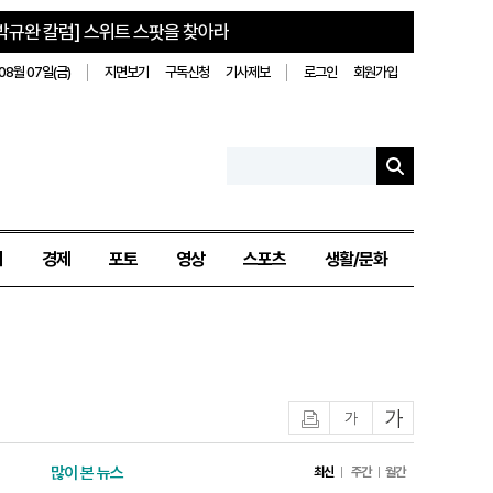
박규완 칼럼] 스위트 스팟을 찾아라
08월 07일(금)
지면보기
구독신청
기사제보
로그인
회원가입
치
경제
포토
영상
스포츠
생활/문화
인쇄
글자작게
글자크게
많이 본 뉴스
최신
주간
월간