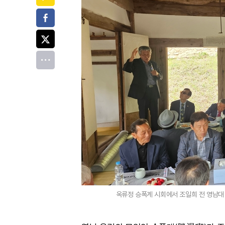
페이스북
트위터
전체
옥류정 승폭계 시회에서 조일희 전 영남대