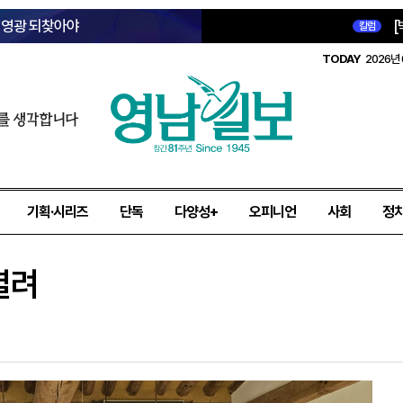
옛 영광 되찾아야
[
칼럼
TODAY
2026년 
를 생각합니다
기획·시리즈
단독
다양성+
오피니언
사회
정
열려