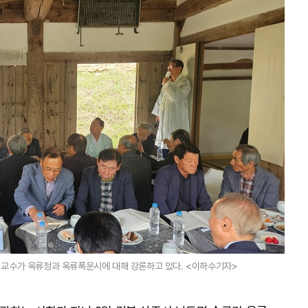
 교수가 옥류정과 옥류폭운시에 대해 강론하고 있다. <이하수기자>