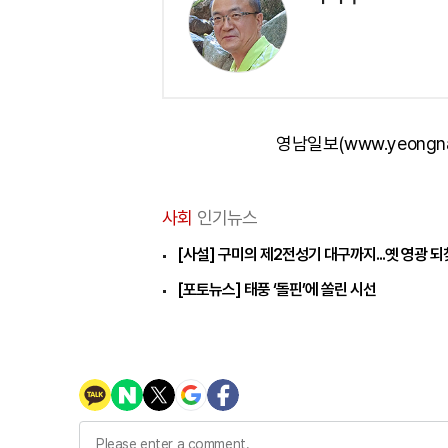
영남일보(www.yeongn
사회
인기뉴스
[사설] 구미의 제2전성기 대구까지...옛 영광 
[포토뉴스] 태풍 ‘돌핀’에 쏠린 시선