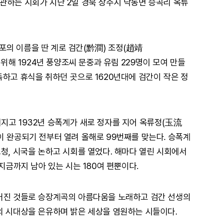
관하는 시회가 지난 2일 경북 상주시 낙동면 승곡리 옥류
의 이름을 딴 계로 검간(黔澗) 조정(趙靖
 위해 1924년 풍양조씨 문중과 유림 229명이 모여 만들
독하고 휴식을 취하던 곳으로 1620년대에 검간이 작은 정
지고 1932년 승폭계가 새로 정자를 지어 옥류정(玉流
이 완공되기 전부터 열려 올해로 99번째를 맞는다. 승폭계
청, 시국을 논하고 시회를 열었다. 해마다 열린 시회에서
지금까지 남아 있는 시는 180여 편뿐이다.
지어진 것들로 승장계곡의 아름다움을 노래하고 검간 선생의
의 시대상을 은유하며 밝은 세상을 염원하는 시들이다.