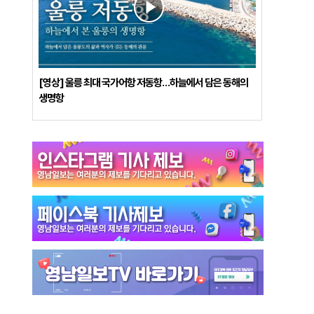
[영상] 울릉 최대 국가어항 저동항…하늘에서 담은 동해의
생명항