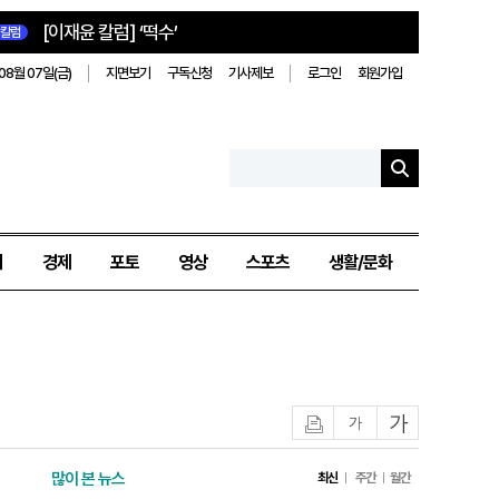
[이재윤 칼럼] ‘떡수’
칼럼
08월 07일(금)
지면보기
구독신청
기사제보
로그인
회원가입
치
경제
포토
영상
스포츠
생활/문화
인쇄
글자작게
글자크게
많이 본 뉴스
최신
주간
월간