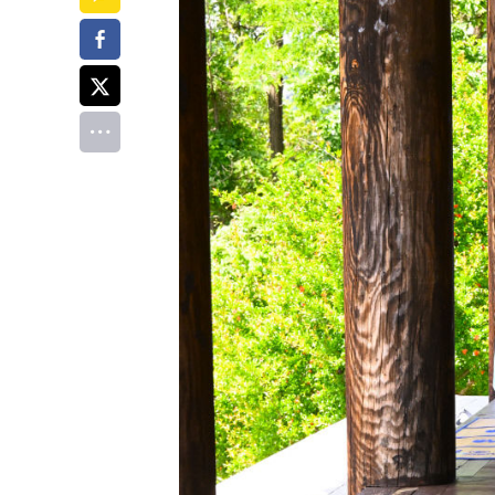
페이스북
트위터
전체