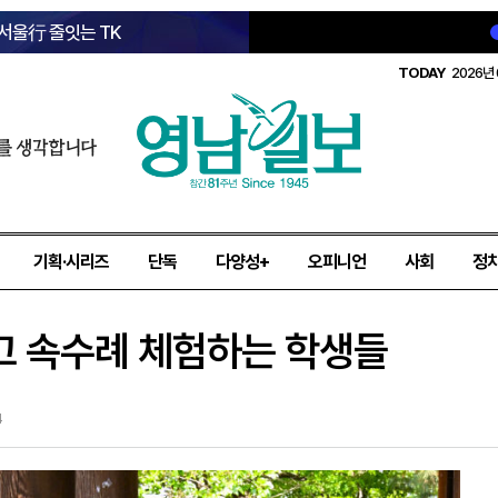
 서울行 줄잇는 TK
TODAY
2026년 
를 생각합니다
기획·시리즈
단독
다양성+
오피니언
사회
정
고 속수례 체험하는 학생들
4