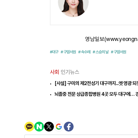
영남일보(www.yeongn
#대구
# 구암서원
# 속수례
# 스승의 날
# 구암서원
사회
인기뉴스
[사설] 구미의 제2전성기 대구까지...옛 영광 
뇌졸중 전문 상급종합병원 4곳 모두 대구에… 