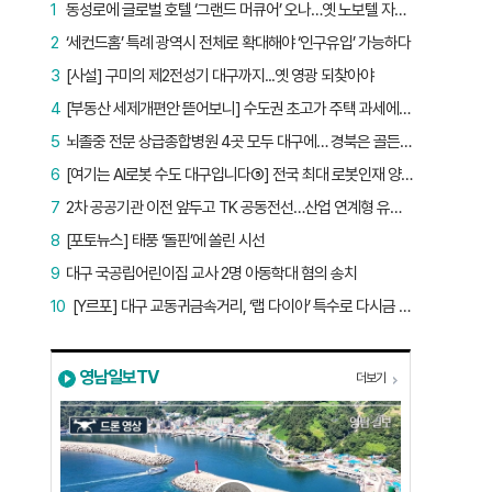
1
동성로에 글로벌 호텔 ‘그랜드 머큐어’ 오나…옛 노보텔 자리 사무실 개설
2
‘세컨드홈’ 특례 광역시 전체로 확대해야 ‘인구유입’ 가능하다
3
[사설] 구미의 제2전성기 대구까지...옛 영광 되찾아야
4
[부동산 세제개편안 뜯어보니] 수도권 초고가 주택 과세에만 초점…침체된 지방 부동산 대책은 없다
5
뇌졸중 전문 상급종합병원 4곳 모두 대구에… 경북은 골든타임 사각지대
6
[여기는 AI로봇 수도 대구입니다⑤] 전국 최대 로봇인재 양성소…“대구산업 맞춤형 교육과정 만들자”
7
2차 공공기관 이전 앞두고 TK 공동전선…산업 연계형 유치 승부수
8
[포토뉴스] 태풍 ‘돌핀’에 쏠린 시선
9
대구 국공립어린이집 교사 2명 아동학대 혐의 송치
10
[Y르포] 대구 교동귀금속거리, ‘랩 다이아’ 특수로 다시금 활기…“반짝 인기 의존 않는 지속 가능 성장 동력 마련해야”
영남일보TV
더보기