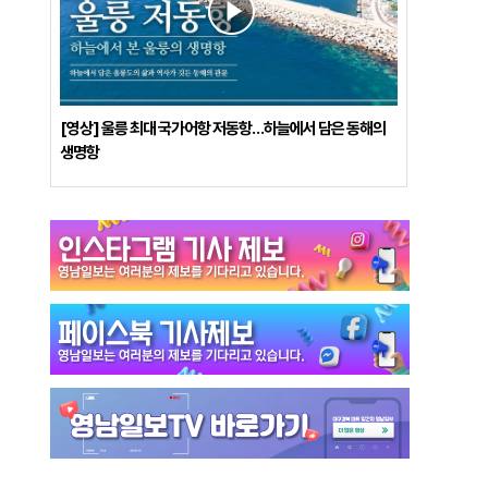
[영상] 울릉 최대 국가어항 저동항…하늘에서 담은 동해의
생명항